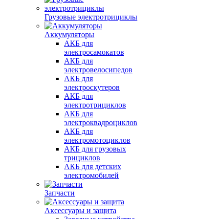
Грузовые электротрициклы
Аккумуляторы
АКБ для
электросамокатов
АКБ для
электровелосипедов
АКБ для
электроскутеров
АКБ для
электротрициклов
АКБ для
электроквадроциклов
АКБ для
электромотоциклов
АКБ для грузовых
трициклов
АКБ для детских
электромобилей
Запчасти
Аксессуары и защита