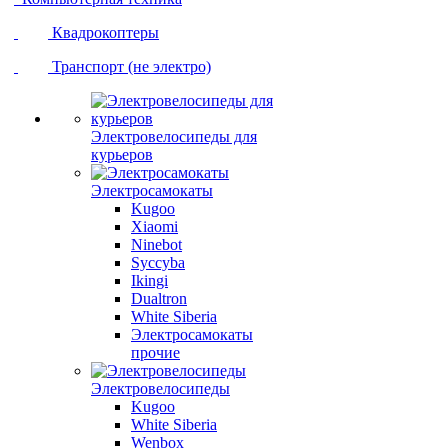
Квадрокоптеры
Транспорт (не электро)
Электровелосипеды для
курьеров
Электросамокаты
Kugoo
Xiaomi
Ninebot
Syccyba
Ikingi
Dualtron
White Siberia
Электросамокаты
прочие
Электровелосипеды
Kugoo
White Siberia
Wenbox