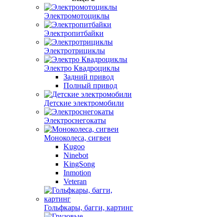
Электромотоциклы
Электропитбайки
Электротрициклы
Электро Квадроциклы
Задний привод
Полный привод
Детские электромобили
Электроснегокаты
Моноколеса, сигвеи
Kugoo
Ninebot
KingSong
Inmotion
Veteran
Гольфкары, багги, картинг