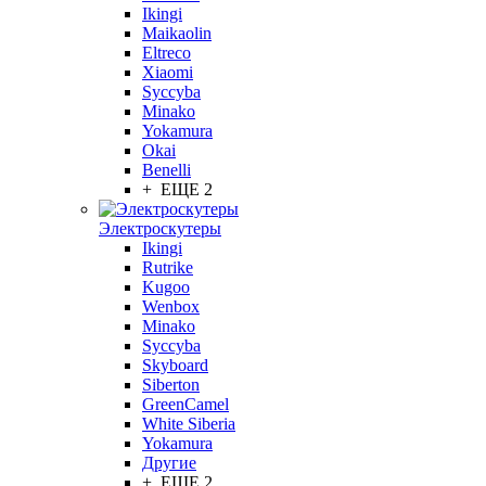
Ikingi
Maikaolin
Eltreco
Xiaomi
Syccyba
Minako
Yokamura
Okai
Benelli
+ ЕЩЕ 2
Электроскутеры
Ikingi
Rutrike
Kugoo
Wenbox
Minako
Syccyba
Skyboard
Siberton
GreenCamel
White Siberia
Yokamura
Другие
+ ЕЩЕ 2