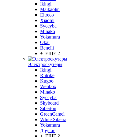
Ikingi
Maikaolin
Eltreco
Xiaomi
Syccyba
Minako
Yokamura
Okai
Benelli
+ ЕЩЕ 2
Электроскутеры
Ikingi
Rutrike
Kugoo
Wenbox
Minako
Syccyba
Skyboard
Siberton
GreenCamel
White Siberia
Yokamura
Другие
+ ЕЩЕ 2