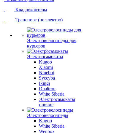
Квадрокоптеры
Транспорт (не электро)
Электровелосипеды для
курьеров
Электросамокаты
Kugoo
Xiaomi
Ninebot
Syccyba
Ikingi
Dualtron
White Siberia
Электросамокаты
прочие
Электровелосипеды
Kugoo
White Siberia
Wenbox