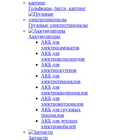
Гольфкары, багги, картинг
Грузовые электротрициклы
Аккумуляторы
АКБ для
электросамокатов
АКБ для
электровелосипедов
АКБ для
электроскутеров
АКБ для
электротрициклов
АКБ для
электроквадроциклов
АКБ для
электромотоциклов
АКБ для грузовых
трициклов
АКБ для детских
электромобилей
Запчасти