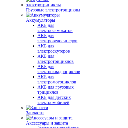
Грузовые электротрициклы
Аккумуляторы
АКБ для
электросамокатов
АКБ для
электровелосипедов
АКБ для
электроскутеров
АКБ для
электротрициклов
АКБ для
электроквадроциклов
АКБ для
электромотоциклов
АКБ для грузовых
трициклов
АКБ для детских
электромобилей
Запчасти
Аксессуары и защита