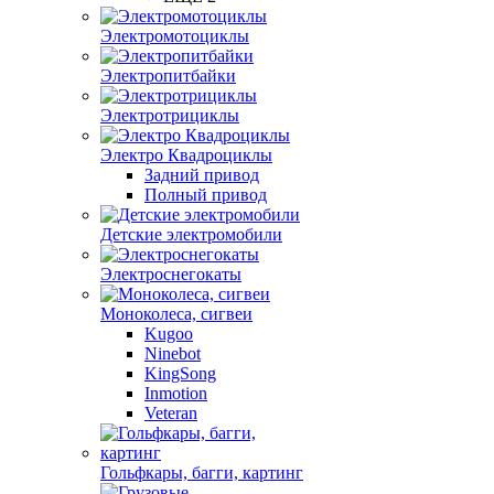
Электромотоциклы
Электропитбайки
Электротрициклы
Электро Квадроциклы
Задний привод
Полный привод
Детские электромобили
Электроснегокаты
Моноколеса, сигвеи
Kugoo
Ninebot
KingSong
Inmotion
Veteran
Гольфкары, багги, картинг