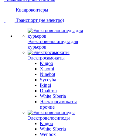
Квадрокоптеры
Транспорт (не электро)
Электровелосипеды для
курьеров
Электросамокаты
Kugoo
Xiaomi
Ninebot
Syccyba
Ikingi
Dualtron
White Siberia
Электросамокаты
прочие
Электровелосипеды
Kugoo
White Siberia
Wenbox