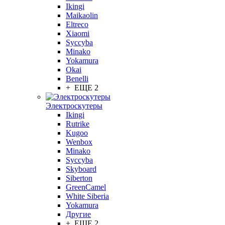
Ikingi
Maikaolin
Eltreco
Xiaomi
Syccyba
Minako
Yokamura
Okai
Benelli
+ ЕЩЕ 2
Электроскутеры
Ikingi
Rutrike
Kugoo
Wenbox
Minako
Syccyba
Skyboard
Siberton
GreenCamel
White Siberia
Yokamura
Другие
+ ЕЩЕ 2