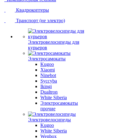
Квадрокоптеры
Транспорт (не электро)
Электровелосипеды для
курьеров
Электросамокаты
Kugoo
Xiaomi
Ninebot
Syccyba
Ikingi
Dualtron
White Siberia
Электросамокаты
прочие
Электровелосипеды
Kugoo
White Siberia
Wenbox