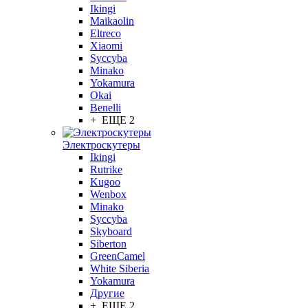
Ikingi
Maikaolin
Eltreco
Xiaomi
Syccyba
Minako
Yokamura
Okai
Benelli
+ ЕЩЕ 2
Электроскутеры
Ikingi
Rutrike
Kugoo
Wenbox
Minako
Syccyba
Skyboard
Siberton
GreenCamel
White Siberia
Yokamura
Другие
+ ЕЩЕ 2