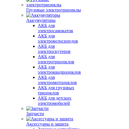
Грузовые электротрициклы
Аккумуляторы
АКБ для
электросамокатов
АКБ для
электровелосипедов
АКБ для
электроскутеров
АКБ для
электротрициклов
АКБ для
электроквадроциклов
АКБ для
электромотоциклов
АКБ для грузовых
трициклов
АКБ для детских
электромобилей
Запчасти
Аксессуары и защита