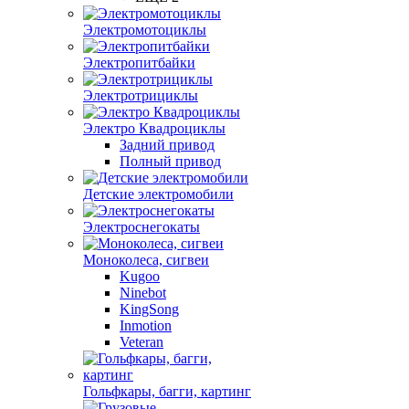
Электромотоциклы
Электропитбайки
Электротрициклы
Электро Квадроциклы
Задний привод
Полный привод
Детские электромобили
Электроснегокаты
Моноколеса, сигвеи
Kugoo
Ninebot
KingSong
Inmotion
Veteran
Гольфкары, багги, картинг