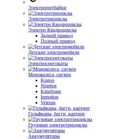
Электропитбайки
Электротрициклы
Электро Квадроциклы
Задний привод
Полный привод
Детские электромобили
Электроснегокаты
Моноколеса, сигвеи
Kugoo
Ninebot
KingSong
Inmotion
Veteran
Гольфкары, багги, картинг
Грузовые электротрициклы
Аккумуляторы