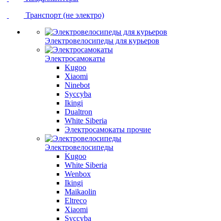
Транспорт (не электро)
Электровелосипеды для курьеров
Электросамокаты
Kugoo
Xiaomi
Ninebot
Syccyba
Ikingi
Dualtron
White Siberia
Электросамокаты прочие
Электровелосипеды
Kugoo
White Siberia
Wenbox
Ikingi
Maikaolin
Eltreco
Xiaomi
Syccyba