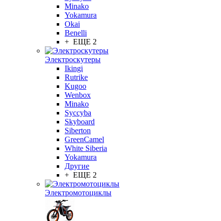
Minako
Yokamura
Okai
Benelli
+ ЕЩЕ 2
Электроскутеры
Ikingi
Rutrike
Kugoo
Wenbox
Minako
Syccyba
Skyboard
Siberton
GreenCamel
White Siberia
Yokamura
Другие
+ ЕЩЕ 2
Электромотоциклы