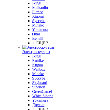
Ikingi
Maikaolin
Eltreco
Xiaomi
Syccyba
Minako
Yokamura
Okai
Benelli
+ ЕЩЕ 2
Электроскутеры
Ikingi
Rutrike
Kugoo
Wenbox
Minako
Syccyba
Skyboard
Siberton
GreenCamel
White Siberia
Yokamura
Другие
+ ЕЩЕ 2