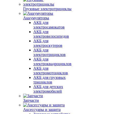
Грузовые электротрициклы
Аккумуляторы
АКБ для
электросамокатов
АКБ для
электровелосипедов
АКБ для
электроскутеров
АКБ для
электротрициклов
АКБ для
электроквадроциклов
АКБ для
электромотоциклов
АКБ для грузовых
трициклов
АКБ для детских
электромобилей
Запчасти
Аксессуары и защита