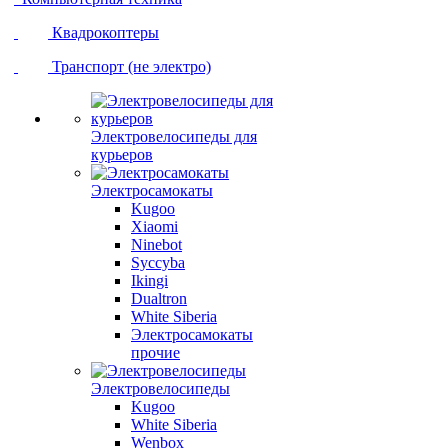
Квадрокоптеры
Транспорт (не электро)
Электровелосипеды для
курьеров
Электросамокаты
Kugoo
Xiaomi
Ninebot
Syccyba
Ikingi
Dualtron
White Siberia
Электросамокаты
прочие
Электровелосипеды
Kugoo
White Siberia
Wenbox