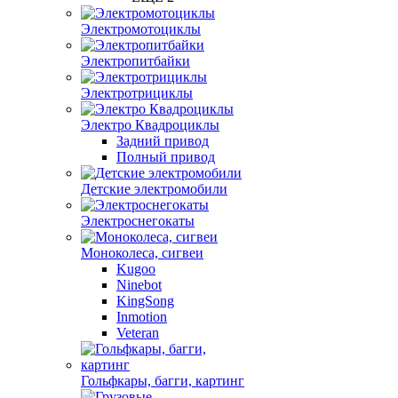
Электромотоциклы
Электропитбайки
Электротрициклы
Электро Квадроциклы
Задний привод
Полный привод
Детские электромобили
Электроснегокаты
Моноколеса, сигвеи
Kugoo
Ninebot
KingSong
Inmotion
Veteran
Гольфкары, багги, картинг