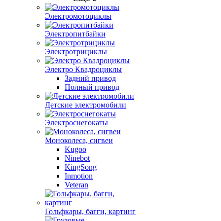
Электромотоциклы
Электропитбайки
Электротрициклы
Электро Квадроциклы
Задний привод
Полный привод
Детские электромобили
Электроснегокаты
Моноколеса, сигвеи
Kugoo
Ninebot
KingSong
Inmotion
Veteran
Гольфкары, багги, картинг