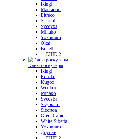
Ikingi
Maikaolin
Eltreco
Xiaomi
Syccyba
Minako
Yokamura
Okai
Benelli
+ ЕЩЕ 2
Электроскутеры
Ikingi
Rutrike
Kugoo
Wenbox
Minako
Syccyba
Skyboard
Siberton
GreenCamel
White Siberia
Yokamura
Другие
+ ЕЩЕ 2