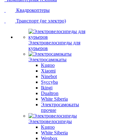
Квадрокоптеры
Транспорт (не электро)
Электровелосипеды для
курьеров
Электросамокаты
Kugoo
Xiaomi
Ninebot
Syccyba
Ikingi
Dualtron
White Siberia
Электросамокаты
прочие
Электровелосипеды
Kugoo
White Siberia
Wenbox