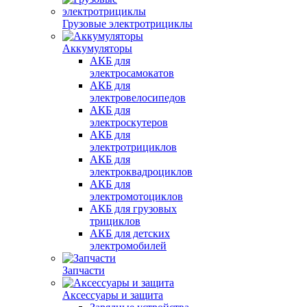
Грузовые электротрициклы
Аккумуляторы
АКБ для
электросамокатов
АКБ для
электровелосипедов
АКБ для
электроскутеров
АКБ для
электротрициклов
АКБ для
электроквадроциклов
АКБ для
электромотоциклов
АКБ для грузовых
трициклов
АКБ для детских
электромобилей
Запчасти
Аксессуары и защита