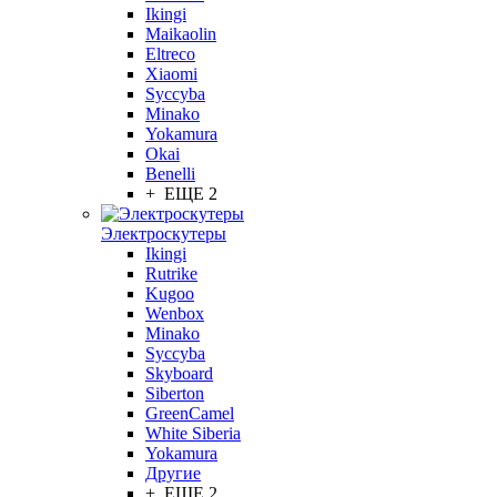
Ikingi
Maikaolin
Eltreco
Xiaomi
Syccyba
Minako
Yokamura
Okai
Benelli
+ ЕЩЕ 2
Электроскутеры
Ikingi
Rutrike
Kugoo
Wenbox
Minako
Syccyba
Skyboard
Siberton
GreenCamel
White Siberia
Yokamura
Другие
+ ЕЩЕ 2