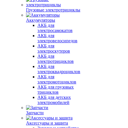
Грузовые электротрициклы
Аккумуляторы
АКБ для
электросамокатов
АКБ для
электровелосипедов
АКБ для
электроскутеров
АКБ для
электротрициклов
АКБ для
электроквадроциклов
АКБ для
электромотоциклов
АКБ для грузовых
трициклов
АКБ для детских
электромобилей
Запчасти
Аксессуары и защита