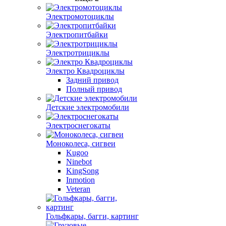
Электромотоциклы
Электропитбайки
Электротрициклы
Электро Квадроциклы
Задний привод
Полный привод
Детские электромобили
Электроснегокаты
Моноколеса, сигвеи
Kugoo
Ninebot
KingSong
Inmotion
Veteran
Гольфкары, багги, картинг