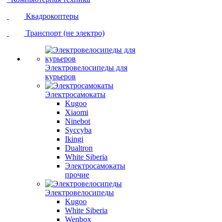
Квадрокоптеры
Транспорт (не электро)
Электровелосипеды для
курьеров
Электросамокаты
Kugoo
Xiaomi
Ninebot
Syccyba
Ikingi
Dualtron
White Siberia
Электросамокаты
прочие
Электровелосипеды
Kugoo
White Siberia
Wenbox