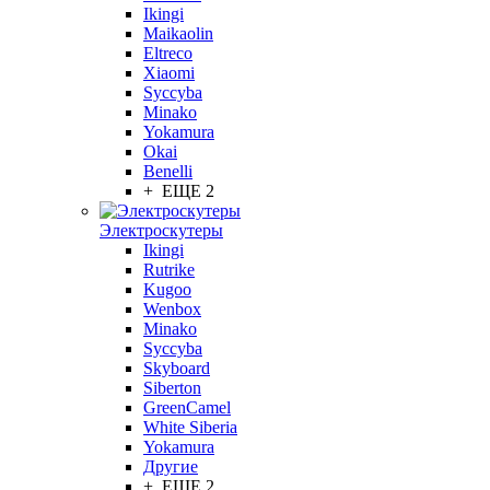
Ikingi
Maikaolin
Eltreco
Xiaomi
Syccyba
Minako
Yokamura
Okai
Benelli
+ ЕЩЕ 2
Электроскутеры
Ikingi
Rutrike
Kugoo
Wenbox
Minako
Syccyba
Skyboard
Siberton
GreenCamel
White Siberia
Yokamura
Другие
+ ЕЩЕ 2