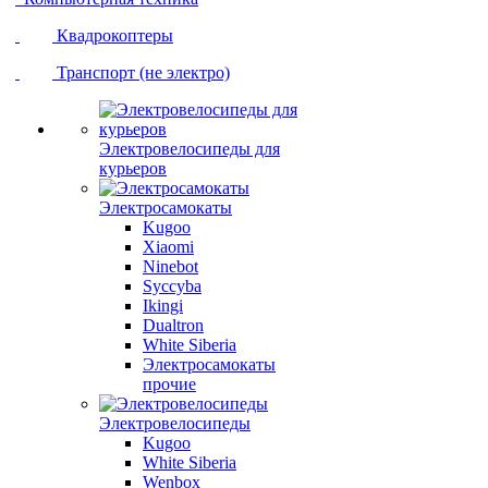
Квадрокоптеры
Транспорт (не электро)
Электровелосипеды для
курьеров
Электросамокаты
Kugoo
Xiaomi
Ninebot
Syccyba
Ikingi
Dualtron
White Siberia
Электросамокаты
прочие
Электровелосипеды
Kugoo
White Siberia
Wenbox