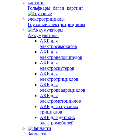
Гольфкары, багги, картинг
Грузовые электротрициклы
Аккумуляторы
АКБ для
электросамокатов
АКБ для
электровелосипедов
АКБ для
электроскутеров
АКБ для
электротрициклов
АКБ для
электроквадроциклов
АКБ для
электромотоциклов
АКБ для грузовых
трициклов
АКБ для детских
электромобилей
Запчасти