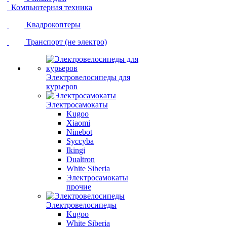
Компьютерная техника
Квадрокоптеры
Транспорт (не электро)
Электровелосипеды для
курьеров
Электросамокаты
Kugoo
Xiaomi
Ninebot
Syccyba
Ikingi
Dualtron
White Siberia
Электросамокаты
прочие
Электровелосипеды
Kugoo
White Siberia