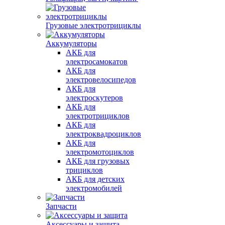
Грузовые электротрициклы
Аккумуляторы
АКБ для
электросамокатов
АКБ для
электровелосипедов
АКБ для
электроскутеров
АКБ для
электротрициклов
АКБ для
электроквадроциклов
АКБ для
электромотоциклов
АКБ для грузовых
трициклов
АКБ для детских
электромобилей
Запчасти
Аксессуары и защита