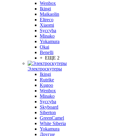
Wenbox
Ikingi
Maikaolin
Eltreco
Xiaomi
Syccyba
Minako
Yokamura
Okai
Benelli
+ ЕЩЕ 2
Электроскутеры
Ikingi
Rutrike
Kugoo
Wenbox
Minako
Syccyba
Skyboard
Siberton
GreenCamel
White Siberia
Yokamura
Другие