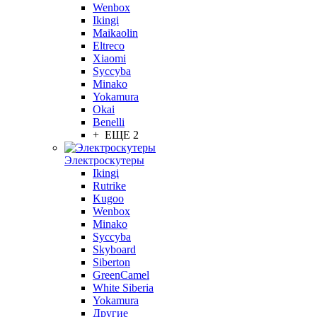
Wenbox
Ikingi
Maikaolin
Eltreco
Xiaomi
Syccyba
Minako
Yokamura
Okai
Benelli
+ ЕЩЕ 2
Электроскутеры
Ikingi
Rutrike
Kugoo
Wenbox
Minako
Syccyba
Skyboard
Siberton
GreenCamel
White Siberia
Yokamura
Другие