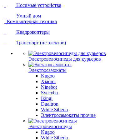
Носимые устройства
Умный дом
Компьютерная техника
Квадрокоптеры
Транспорт (не электро)
Электровелосипеды для курьеров
Электросамокаты
Kugoo
Xiaomi
Ninebot
Syccyba
Ikingi
Dualtron
White Siberia
Электросамокаты прочие
Электровелосипеды
Kugoo
White Siberia