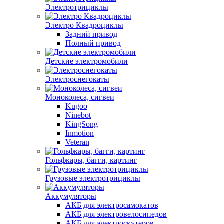
Электротрициклы
Электро Квадроциклы
Задний привод
Полный привод
Детские электромобили
Электроснегокаты
Моноколеса, сигвеи
Kugoo
Ninebot
KingSong
Inmotion
Veteran
Гольфкары, багги, картинг
Грузовые электротрициклы
Аккумуляторы
АКБ для электросамокатов
АКБ для электровелосипедов
АКБ для электроскутеров