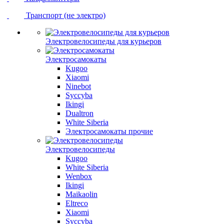
Транспорт (не электро)
Электровелосипеды для курьеров
Электросамокаты
Kugoo
Xiaomi
Ninebot
Syccyba
Ikingi
Dualtron
White Siberia
Электросамокаты прочие
Электровелосипеды
Kugoo
White Siberia
Wenbox
Ikingi
Maikaolin
Eltreco
Xiaomi
Syccyba