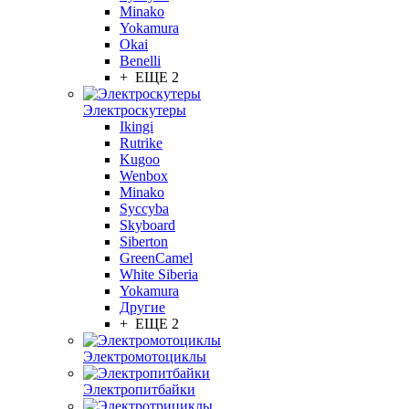
Minako
Yokamura
Okai
Benelli
+ ЕЩЕ 2
Электроскутеры
Ikingi
Rutrike
Kugoo
Wenbox
Minako
Syccyba
Skyboard
Siberton
GreenCamel
White Siberia
Yokamura
Другие
+ ЕЩЕ 2
Электромотоциклы
Электропитбайки