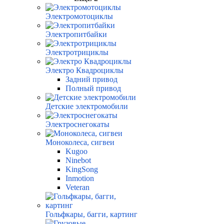
Электромотоциклы
Электропитбайки
Электротрициклы
Электро Квадроциклы
Задний привод
Полный привод
Детские электромобили
Электроснегокаты
Моноколеса, сигвеи
Kugoo
Ninebot
KingSong
Inmotion
Veteran
Гольфкары, багги, картинг