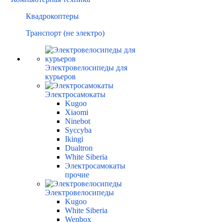
Квадрокоптеры
Транспорт (не электро)
Электровелосипеды для
курьеров
Электросамокаты
Kugoo
Xiaomi
Ninebot
Syccyba
Ikingi
Dualtron
White Siberia
Электросамокаты
прочие
Электровелосипеды
Kugoo
White Siberia
Wenbox