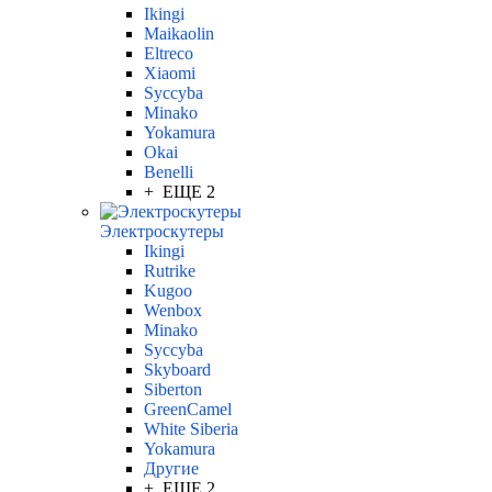
Ikingi
Maikaolin
Eltreco
Xiaomi
Syccyba
Minako
Yokamura
Okai
Benelli
+ ЕЩЕ 2
Электроскутеры
Ikingi
Rutrike
Kugoo
Wenbox
Minako
Syccyba
Skyboard
Siberton
GreenCamel
White Siberia
Yokamura
Другие
+ ЕЩЕ 2