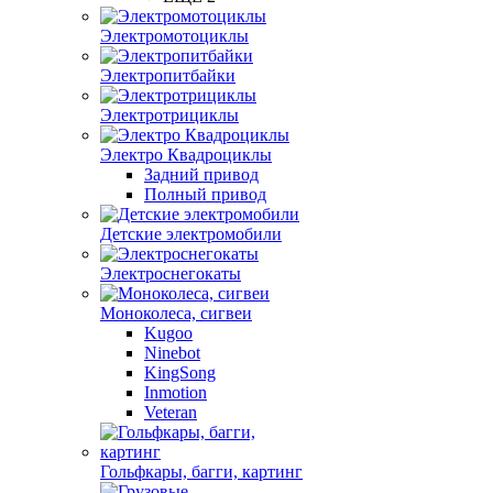
Электромотоциклы
Электропитбайки
Электротрициклы
Электро Квадроциклы
Задний привод
Полный привод
Детские электромобили
Электроснегокаты
Моноколеса, сигвеи
Kugoo
Ninebot
KingSong
Inmotion
Veteran
Гольфкары, багги, картинг