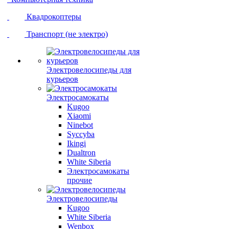
Квадрокоптеры
Транспорт (не электро)
Электровелосипеды для
курьеров
Электросамокаты
Kugoo
Xiaomi
Ninebot
Syccyba
Ikingi
Dualtron
White Siberia
Электросамокаты
прочие
Электровелосипеды
Kugoo
White Siberia
Wenbox