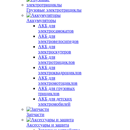
Грузовые электротрициклы
Аккумуляторы
АКБ для
электросамокатов
АКБ для
электровелосипедов
АКБ для
электроскутеров
АКБ для
электротрициклов
АКБ для
электроквадроциклов
АКБ для
электромотоциклов
АКБ для грузовых
трициклов
АКБ для детских
электромобилей
Запчасти
Аксессуары и защита