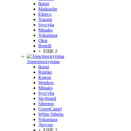
Ikingi
Maikaolin
Eltreco
Xiaomi
Syccyba
Minako
Yokamura
Okai
Benelli
+ ЕЩЕ 2
Электроскутеры
Ikingi
Rutrike
Kugoo
Wenbox
Minako
Syccyba
Skyboard
Siberton
GreenCamel
White Siberia
Yokamura
Другие
+ ЕЩЕ 2