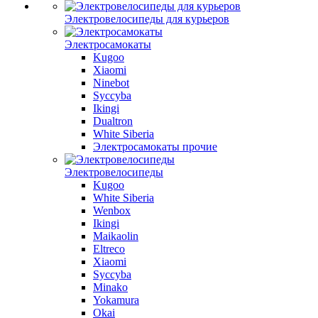
Электровелосипеды для курьеров
Электросамокаты
Kugoo
Xiaomi
Ninebot
Syccyba
Ikingi
Dualtron
White Siberia
Электросамокаты прочие
Электровелосипеды
Kugoo
White Siberia
Wenbox
Ikingi
Maikaolin
Eltreco
Xiaomi
Syccyba
Minako
Yokamura
Okai