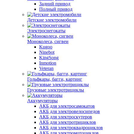
Задний привод
Полный привод
Детские электромобили
Электроснегокаты
Моноколеса, сигвеи
Kugoo
Ninebot
KingSong
Inmotion
Veteran
Гольфкары, багги, картинг
Грузовые электротрициклы
Аккумуляторы
АКБ для электросамокатов
АКБ для электровелосипедов
АКБ для электроскутеров
АКБ для электротрициклов
АКБ для электроквадроциклов
АКБ для электромотоциклов