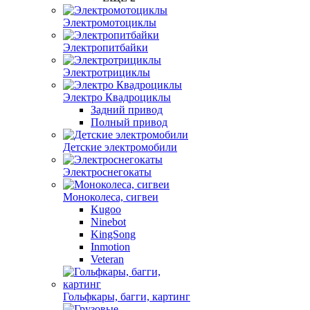
Электромотоциклы
Электропитбайки
Электротрициклы
Электро Квадроциклы
Задний привод
Полный привод
Детские электромобили
Электроснегокаты
Моноколеса, сигвеи
Kugoo
Ninebot
KingSong
Inmotion
Veteran
Гольфкары, багги, картинг