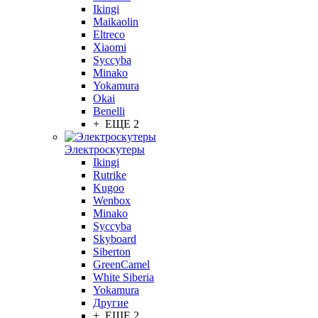
Ikingi
Maikaolin
Eltreco
Xiaomi
Syccyba
Minako
Yokamura
Okai
Benelli
+ ЕЩЕ 2
Электроскутеры
Ikingi
Rutrike
Kugoo
Wenbox
Minako
Syccyba
Skyboard
Siberton
GreenCamel
White Siberia
Yokamura
Другие
+ ЕЩЕ 2