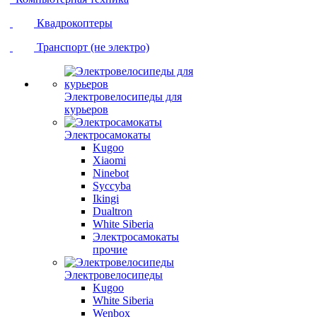
Квадрокоптеры
Транспорт (не электро)
Электровелосипеды для
курьеров
Электросамокаты
Kugoo
Xiaomi
Ninebot
Syccyba
Ikingi
Dualtron
White Siberia
Электросамокаты
прочие
Электровелосипеды
Kugoo
White Siberia
Wenbox