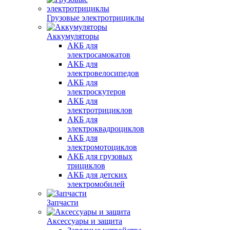
Грузовые электротрициклы
Аккумуляторы
АКБ для
электросамокатов
АКБ для
электровелосипедов
АКБ для
электроскутеров
АКБ для
электротрициклов
АКБ для
электроквадроциклов
АКБ для
электромотоциклов
АКБ для грузовых
трициклов
АКБ для детских
электромобилей
Запчасти
Аксессуары и защита