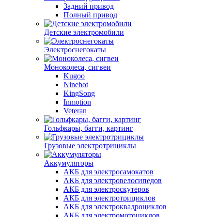
Задний привод
Полный привод
Детские электромобили
Электроснегокаты
Моноколеса, сигвеи
Kugoo
Ninebot
KingSong
Inmotion
Veteran
Гольфкары, багги, картинг
Грузовые электротрициклы
Аккумуляторы
АКБ для электросамокатов
АКБ для электровелосипедов
АКБ для электроскутеров
АКБ для электротрициклов
АКБ для электроквадроциклов
АКБ для электромотоциклов