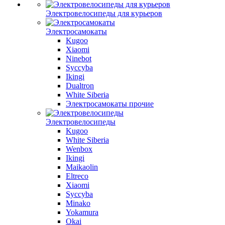
Электровелосипеды для курьеров
Электросамокаты
Kugoo
Xiaomi
Ninebot
Syccyba
Ikingi
Dualtron
White Siberia
Электросамокаты прочие
Электровелосипеды
Kugoo
White Siberia
Wenbox
Ikingi
Maikaolin
Eltreco
Xiaomi
Syccyba
Minako
Yokamura
Okai