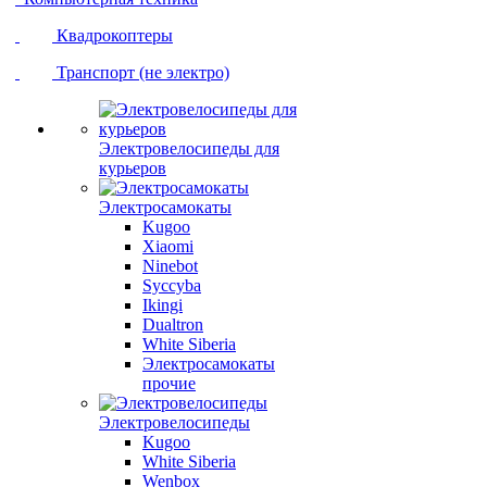
Квадрокоптеры
Транспорт (не электро)
Электровелосипеды для
курьеров
Электросамокаты
Kugoo
Xiaomi
Ninebot
Syccyba
Ikingi
Dualtron
White Siberia
Электросамокаты
прочие
Электровелосипеды
Kugoo
White Siberia
Wenbox