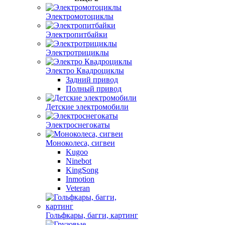
Электромотоциклы
Электропитбайки
Электротрициклы
Электро Квадроциклы
Задний привод
Полный привод
Детские электромобили
Электроснегокаты
Моноколеса, сигвеи
Kugoo
Ninebot
KingSong
Inmotion
Veteran
Гольфкары, багги, картинг