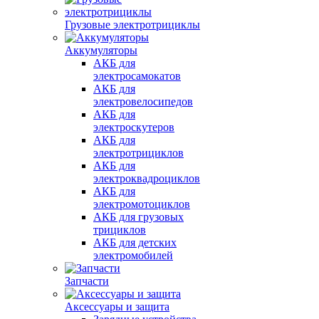
Грузовые электротрициклы
Аккумуляторы
АКБ для
электросамокатов
АКБ для
электровелосипедов
АКБ для
электроскутеров
АКБ для
электротрициклов
АКБ для
электроквадроциклов
АКБ для
электромотоциклов
АКБ для грузовых
трициклов
АКБ для детских
электромобилей
Запчасти
Аксессуары и защита