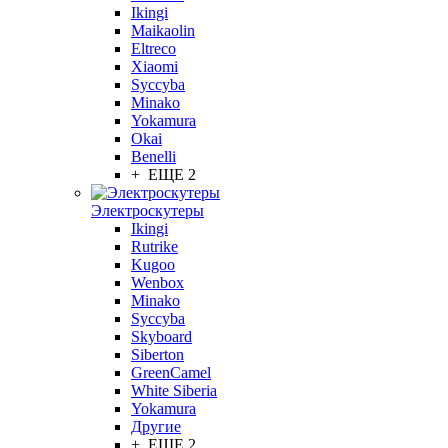
Ikingi
Maikaolin
Eltreco
Xiaomi
Syccyba
Minako
Yokamura
Okai
Benelli
+ ЕЩЕ 2
Электроскутеры
Ikingi
Rutrike
Kugoo
Wenbox
Minako
Syccyba
Skyboard
Siberton
GreenCamel
White Siberia
Yokamura
Другие
+ ЕЩЕ 2