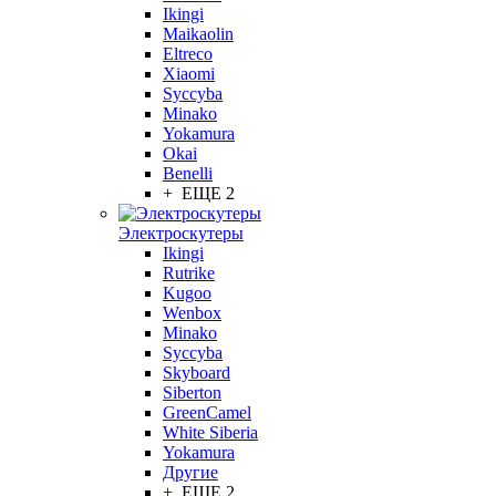
Ikingi
Maikaolin
Eltreco
Xiaomi
Syccyba
Minako
Yokamura
Okai
Benelli
+ ЕЩЕ 2
Электроскутеры
Ikingi
Rutrike
Kugoo
Wenbox
Minako
Syccyba
Skyboard
Siberton
GreenCamel
White Siberia
Yokamura
Другие
+ ЕЩЕ 2