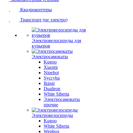
Квадрокоптеры
Транспорт (не электро)
Электровелосипеды для
курьеров
Электросамокаты
Kugoo
Xiaomi
Ninebot
Syccyba
Ikingi
Dualtron
White Siberia
Электросамокаты
прочие
Электровелосипеды
Kugoo
White Siberia
Wenbox