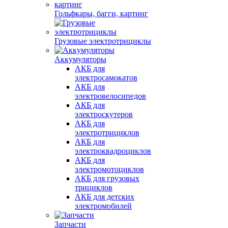
Гольфкары, багги, картинг
Грузовые электротрициклы
Аккумуляторы
АКБ для
электросамокатов
АКБ для
электровелосипедов
АКБ для
электроскутеров
АКБ для
электротрициклов
АКБ для
электроквадроциклов
АКБ для
электромотоциклов
АКБ для грузовых
трициклов
АКБ для детских
электромобилей
Запчасти