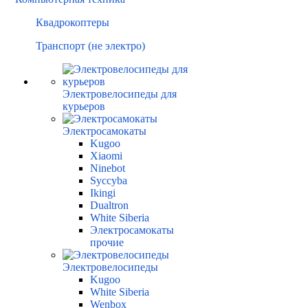
Квадрокоптеры
Транспорт (не электро)
Электровелосипеды для
курьеров
Электросамокаты
Kugoo
Xiaomi
Ninebot
Syccyba
Ikingi
Dualtron
White Siberia
Электросамокаты
прочие
Электровелосипеды
Kugoo
White Siberia
Wenbox