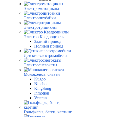
Электромотоциклы
Электропитбайки
Электротрициклы
Электро Квадроциклы
Задний привод
Полный привод
Детские электромобили
Электроснегокаты
Моноколеса, сигвеи
Kugoo
Ninebot
KingSong
Inmotion
Veteran
Гольфкары, багги, картинг