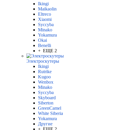
Ikingi
Maikaolin
Eltreco
Xiaomi
Syccyba
Minako
Yokamura
Okai
Benelli
+ ЕЩЕ 2
Электроскутеры
Ikingi
Rutrike
Kugoo
Wenbox
Minako
Syccyba
Skyboard
Siberton
GreenCamel
White Siberia
Yokamura
Другие
+ ЕЩЕ 2