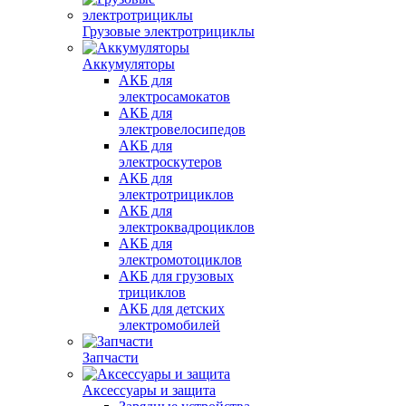
Грузовые электротрициклы
Аккумуляторы
АКБ для
электросамокатов
АКБ для
электровелосипедов
АКБ для
электроскутеров
АКБ для
электротрициклов
АКБ для
электроквадроциклов
АКБ для
электромотоциклов
АКБ для грузовых
трициклов
АКБ для детских
электромобилей
Запчасти
Аксессуары и защита