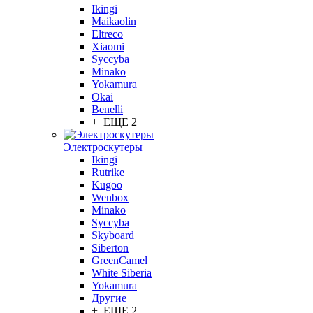
Ikingi
Maikaolin
Eltreco
Xiaomi
Syccyba
Minako
Yokamura
Okai
Benelli
+ ЕЩЕ 2
Электроскутеры
Ikingi
Rutrike
Kugoo
Wenbox
Minako
Syccyba
Skyboard
Siberton
GreenCamel
White Siberia
Yokamura
Другие
+ ЕЩЕ 2