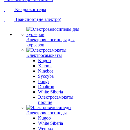
Квадрокоптеры
Транспорт (не электро)
Электровелосипеды для
курьеров
Электросамокаты
Kugoo
Xiaomi
Ninebot
Syccyba
Ikingi
Dualtron
White Siberia
Электросамокаты
прочие
Электровелосипеды
Kugoo
White Siberia
Wenbox