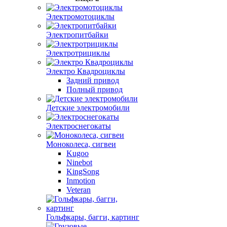
Электромотоциклы
Электропитбайки
Электротрициклы
Электро Квадроциклы
Задний привод
Полный привод
Детские электромобили
Электроснегокаты
Моноколеса, сигвеи
Kugoo
Ninebot
KingSong
Inmotion
Veteran
Гольфкары, багги, картинг