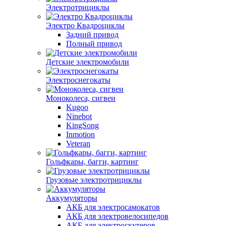
Электротрициклы
Электро Квадроциклы
Задний привод
Полный привод
Детские электромобили
Электроснегокаты
Моноколеса, сигвеи
Kugoo
Ninebot
KingSong
Inmotion
Veteran
Гольфкары, багги, картинг
Грузовые электротрициклы
Аккумуляторы
АКБ для электросамокатов
АКБ для электровелосипедов
АКБ для электроскутеров