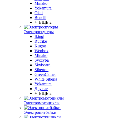
Minako
Yokamura
Okai
Benelli
+ ЕЩЕ 2
Электроскутеры
Ikingi
Rutrike
Kugoo
Wenbox
Minako
Syccyba
Skyboard
Siberton
GreenCamel
White Siberia
Yokamura
Другие
+ ЕЩЕ 2
Электромотоциклы
Электропитбайки