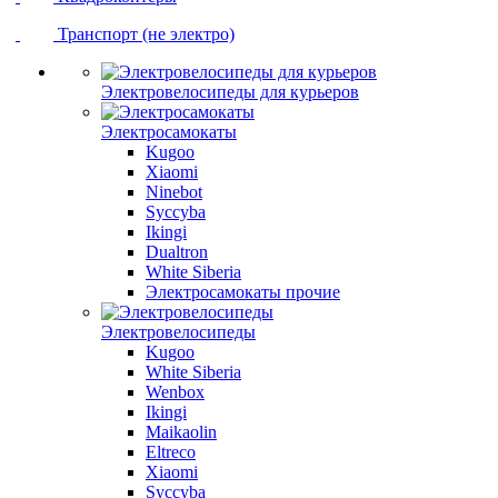
Транспорт (не электро)
Электровелосипеды для курьеров
Электросамокаты
Kugoo
Xiaomi
Ninebot
Syccyba
Ikingi
Dualtron
White Siberia
Электросамокаты прочие
Электровелосипеды
Kugoo
White Siberia
Wenbox
Ikingi
Maikaolin
Eltreco
Xiaomi
Syccyba