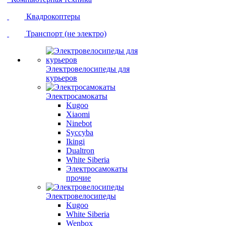
Квадрокоптеры
Транспорт (не электро)
Электровелосипеды для
курьеров
Электросамокаты
Kugoo
Xiaomi
Ninebot
Syccyba
Ikingi
Dualtron
White Siberia
Электросамокаты
прочие
Электровелосипеды
Kugoo
White Siberia
Wenbox