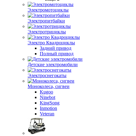
Электромотоциклы
Электропитбайки
Электротрициклы
Электро Квадроциклы
Задний привод
Полный привод
Детские электромобили
Электроснегокаты
Моноколеса, сигвеи
Kugoo
Ninebot
KingSong
Inmotion
Veteran