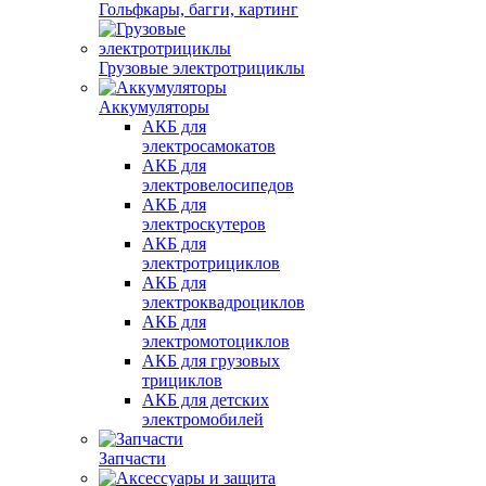
Гольфкары, багги, картинг
Грузовые электротрициклы
Аккумуляторы
АКБ для
электросамокатов
АКБ для
электровелосипедов
АКБ для
электроскутеров
АКБ для
электротрициклов
АКБ для
электроквадроциклов
АКБ для
электромотоциклов
АКБ для грузовых
трициклов
АКБ для детских
электромобилей
Запчасти