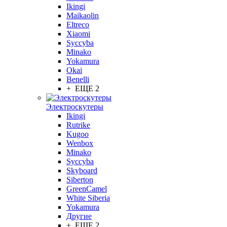
Ikingi
Maikaolin
Eltreco
Xiaomi
Syccyba
Minako
Yokamura
Okai
Benelli
+ ЕЩЕ 2
Электроскутеры
Ikingi
Rutrike
Kugoo
Wenbox
Minako
Syccyba
Skyboard
Siberton
GreenCamel
White Siberia
Yokamura
Другие
+ ЕЩЕ 2