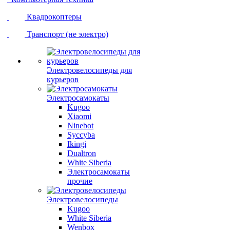
Квадрокоптеры
Транспорт (не электро)
Электровелосипеды для
курьеров
Электросамокаты
Kugoo
Xiaomi
Ninebot
Syccyba
Ikingi
Dualtron
White Siberia
Электросамокаты
прочие
Электровелосипеды
Kugoo
White Siberia
Wenbox