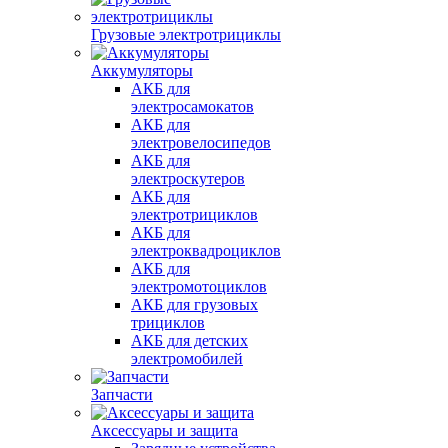
Грузовые электротрициклы
Аккумуляторы
АКБ для
электросамокатов
АКБ для
электровелосипедов
АКБ для
электроскутеров
АКБ для
электротрициклов
АКБ для
электроквадроциклов
АКБ для
электромотоциклов
АКБ для грузовых
трициклов
АКБ для детских
электромобилей
Запчасти
Аксессуары и защита