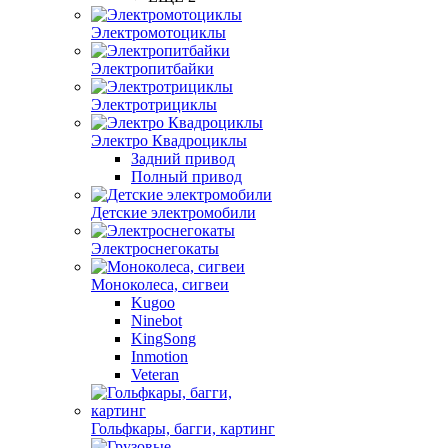
Электромотоциклы
Электропитбайки
Электротрициклы
Электро Квадроциклы
Задний привод
Полный привод
Детские электромобили
Электроснегокаты
Моноколеса, сигвеи
Kugoo
Ninebot
KingSong
Inmotion
Veteran
Гольфкары, багги, картинг