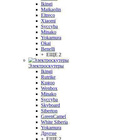
Ikingi
Maikaolin
Eltreco
Xiaomi
Syccyba
Minako
Yokamura
Okai
Benelli
+ ЕЩЕ 2
Электроскутеры
Ikingi
Rutrike
Kugoo
Wenbox
Minako
Syccyba
Skyboard
Siberton
GreenCamel
White Siberia
Yokamura
Другие
+ ЕЩЕ 2