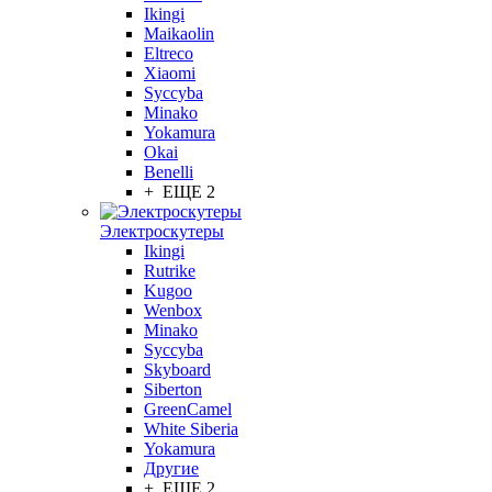
Ikingi
Maikaolin
Eltreco
Xiaomi
Syccyba
Minako
Yokamura
Okai
Benelli
+ ЕЩЕ 2
Электроскутеры
Ikingi
Rutrike
Kugoo
Wenbox
Minako
Syccyba
Skyboard
Siberton
GreenCamel
White Siberia
Yokamura
Другие
+ ЕЩЕ 2