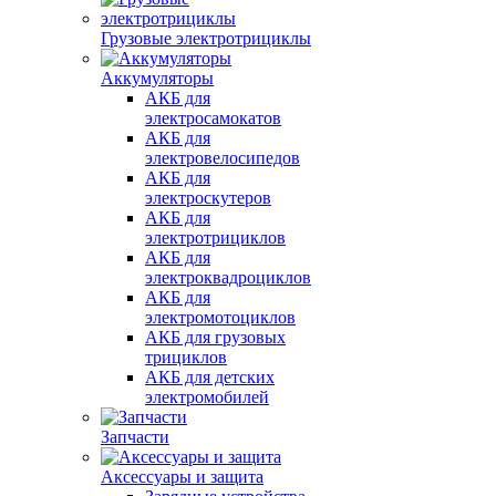
Грузовые электротрициклы
Аккумуляторы
АКБ для
электросамокатов
АКБ для
электровелосипедов
АКБ для
электроскутеров
АКБ для
электротрициклов
АКБ для
электроквадроциклов
АКБ для
электромотоциклов
АКБ для грузовых
трициклов
АКБ для детских
электромобилей
Запчасти
Аксессуары и защита