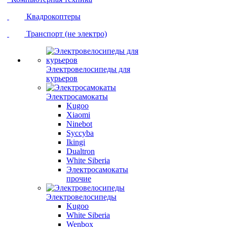
Квадрокоптеры
Транспорт (не электро)
Электровелосипеды для
курьеров
Электросамокаты
Kugoo
Xiaomi
Ninebot
Syccyba
Ikingi
Dualtron
White Siberia
Электросамокаты
прочие
Электровелосипеды
Kugoo
White Siberia
Wenbox