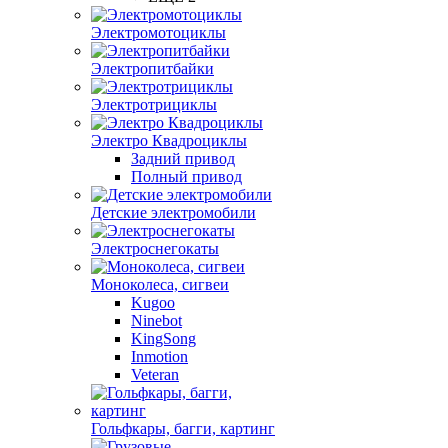
Электромотоциклы
Электропитбайки
Электротрициклы
Электро Квадроциклы
Задний привод
Полный привод
Детские электромобили
Электроснегокаты
Моноколеса, сигвеи
Kugoo
Ninebot
KingSong
Inmotion
Veteran
Гольфкары, багги, картинг