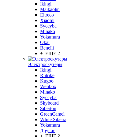
Ikingi
Maikaolin
Eltreco
Xiaomi
Syccyba
Minako
Yokamura
Okai
Benelli
+ ЕЩЕ 2
Электроскутеры
Ikingi
Rutrike
Kugoo
Wenbox
Minako
Syccyba
Skyboard
Siberton
GreenCamel
White Siberia
Yokamura
Другие
+ ЕЩЕ 2