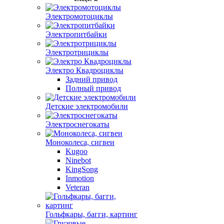
Электромотоциклы
Электропитбайки
Электротрициклы
Электро Квадроциклы
Задний привод
Полный привод
Детские электромобили
Электроснегокаты
Моноколеса, сигвеи
Kugoo
Ninebot
KingSong
Inmotion
Veteran
Гольфкары, багги, картинг