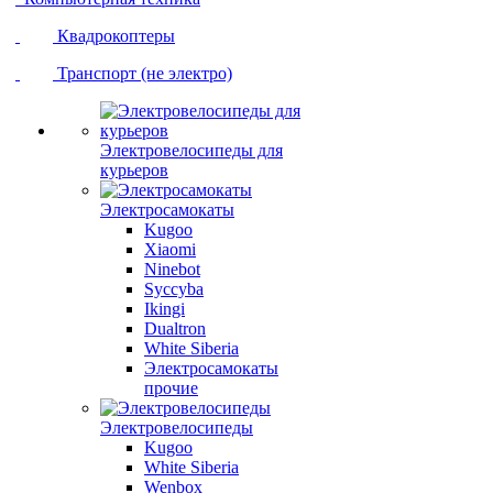
Квадрокоптеры
Транспорт (не электро)
Электровелосипеды для
курьеров
Электросамокаты
Kugoo
Xiaomi
Ninebot
Syccyba
Ikingi
Dualtron
White Siberia
Электросамокаты
прочие
Электровелосипеды
Kugoo
White Siberia
Wenbox