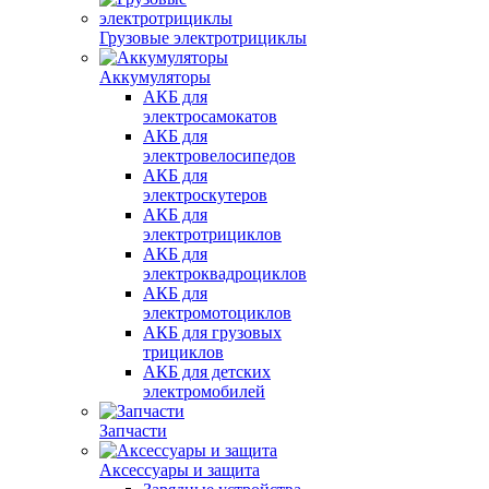
Грузовые электротрициклы
Аккумуляторы
АКБ для
электросамокатов
АКБ для
электровелосипедов
АКБ для
электроскутеров
АКБ для
электротрициклов
АКБ для
электроквадроциклов
АКБ для
электромотоциклов
АКБ для грузовых
трициклов
АКБ для детских
электромобилей
Запчасти
Аксессуары и защита