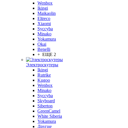
Wenbox
Ikingi
Maikaolin
Eltreco
Xiaomi
Syccyba
Minako
Yokamura
Okai
Benelli
+ ЕЩЕ 2
Электроскутеры
Ikingi
Rutrike
Kugoo
Wenbox
Minako
Syccyba
Skyboard
Siberton
GreenCamel
White Siberia
Yokamura
Другие