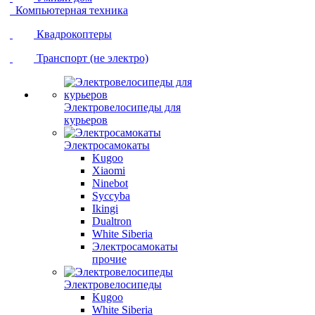
Компьютерная техника
Квадрокоптеры
Транспорт (не электро)
Электровелосипеды для
курьеров
Электросамокаты
Kugoo
Xiaomi
Ninebot
Syccyba
Ikingi
Dualtron
White Siberia
Электросамокаты
прочие
Электровелосипеды
Kugoo
White Siberia