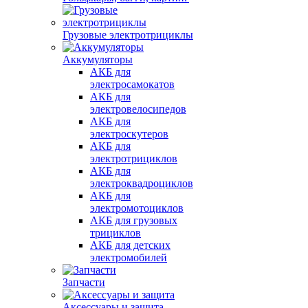
Грузовые электротрициклы
Аккумуляторы
АКБ для
электросамокатов
АКБ для
электровелосипедов
АКБ для
электроскутеров
АКБ для
электротрициклов
АКБ для
электроквадроциклов
АКБ для
электромотоциклов
АКБ для грузовых
трициклов
АКБ для детских
электромобилей
Запчасти
Аксессуары и защита