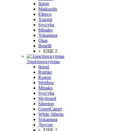
Ikingi
Maikaolin
Eltreco
Xiaomi
Syccyba
Minako
Yokamura
Okai
Benelli
+ ЕЩЕ 2
Электроскутеры
Ikingi
Rutrike
Kugoo
Wenbox
Minako
Syccyba
Skyboard
Siberton
GreenCamel
White Siberia
Yokamura
Другие
+ ЕЩЕ 2