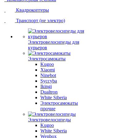
Квадрокоптеры
Транспорт (не электро)
Электровелосипеды для
курьеров
Электросамокаты
Kugoo
Xiaomi
Ninebot
Syccyba
Ikingi
Dualtron
White Siberia
Электросамокаты
прочие
Электровелосипеды
Kugoo
White Siberia
Wenbox