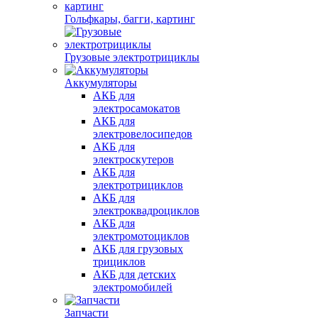
Гольфкары, багги, картинг
Грузовые электротрициклы
Аккумуляторы
АКБ для
электросамокатов
АКБ для
электровелосипедов
АКБ для
электроскутеров
АКБ для
электротрициклов
АКБ для
электроквадроциклов
АКБ для
электромотоциклов
АКБ для грузовых
трициклов
АКБ для детских
электромобилей
Запчасти