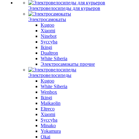
Электровелосипеды для курьеров
Электросамокаты
Kugoo
Xiaomi
Ninebot
Syccyba
Ikingi
Dualtron
White Siberia
Электросамокаты прочие
Электровелосипеды
Kugoo
White Siberia
Wenbox
Ikingi
Maikaolin
Eltreco
Xiaomi
Syccyba
Minako
Yokamura
Okai