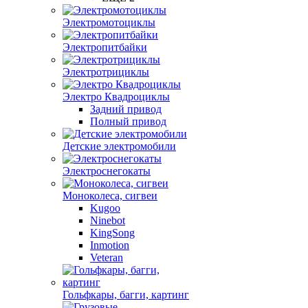
Электромотоциклы
Электропитбайки
Электротрициклы
Электро Квадроциклы
Задний привод
Полный привод
Детские электромобили
Электроснегокаты
Моноколеса, сигвеи
Kugoo
Ninebot
KingSong
Inmotion
Veteran
Гольфкары, багги, картинг