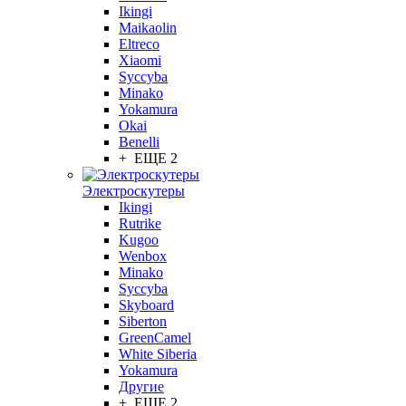
Ikingi
Maikaolin
Eltreco
Xiaomi
Syccyba
Minako
Yokamura
Okai
Benelli
+ ЕЩЕ 2
Электроскутеры
Ikingi
Rutrike
Kugoo
Wenbox
Minako
Syccyba
Skyboard
Siberton
GreenCamel
White Siberia
Yokamura
Другие
+ ЕЩЕ 2