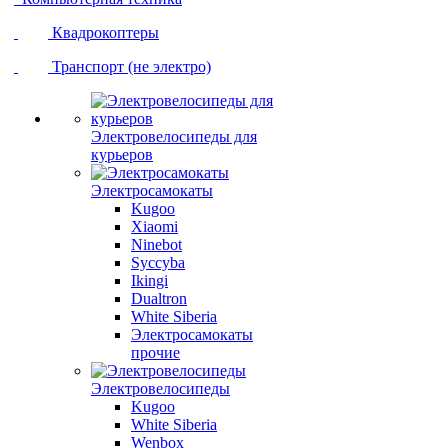
Квадрокоптеры
Транспорт (не электро)
Электровелосипеды для
курьеров
Электросамокаты
Kugoo
Xiaomi
Ninebot
Syccyba
Ikingi
Dualtron
White Siberia
Электросамокаты
прочие
Электровелосипеды
Kugoo
White Siberia
Wenbox