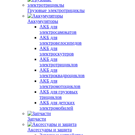
Грузовые электротрициклы
Аккумуляторы
АКБ для
электросамокатов
АКБ для
электровелосипедов
АКБ для
электроскутеров
АКБ для
электротрициклов
АКБ для
электроквадроциклов
АКБ для
электромотоциклов
АКБ для грузовых
трициклов
АКБ для детских
электромобилей
Запчасти
Аксессуары и защита