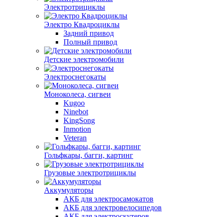
Электротрициклы
Электро Квадроциклы
Задний привод
Полный привод
Детские электромобили
Электроснегокаты
Моноколеса, сигвеи
Kugoo
Ninebot
KingSong
Inmotion
Veteran
Гольфкары, багги, картинг
Грузовые электротрициклы
Аккумуляторы
АКБ для электросамокатов
АКБ для электровелосипедов
АКБ для электроскутеров