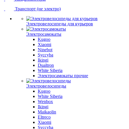
Транспорт (не электро)
Электровелосипеды для курьеров
Электросамокаты
Kugoo
Xiaomi
Ninebot
Syccyba
Ikingi
Dualtron
White Siberia
Электросамокаты прочие
Электровелосипеды
Kugoo
White Siberia
Wenbox
Ikingi
Maikaolin
Eltreco
Xiaomi
Syccyba