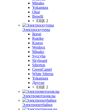
Minako
Yokamura
Okai
Benelli
+ ЕЩЕ 2
Электроскутеры
Ikingi
Rutrike
Kugoo
Wenbox
Minako
Syccyba
Skyboard
Siberton
GreenCamel
White Siberia
Yokamura
Другие
+ ЕЩЕ 2
Электромотоциклы
Электропитбайки