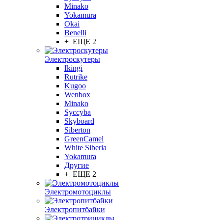
Minako
Yokamura
Okai
Benelli
+ ЕЩЕ 2
Электроскутеры
Ikingi
Rutrike
Kugoo
Wenbox
Minako
Syccyba
Skyboard
Siberton
GreenCamel
White Siberia
Yokamura
Другие
+ ЕЩЕ 2
Электромотоциклы
Электропитбайки