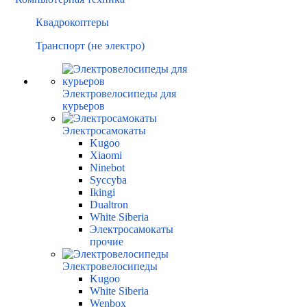
Квадрокоптеры
Транспорт (не электро)
Электровелосипеды для
курьеров
Электросамокаты
Kugoo
Xiaomi
Ninebot
Syccyba
Ikingi
Dualtron
White Siberia
Электросамокаты
прочие
Электровелосипеды
Kugoo
White Siberia
Wenbox