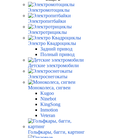
Электромотоциклы
Электропитбайки
Электротрициклы
Электро Квадроциклы
Задний привод
Полный привод
Детские электромобили
Электроснегокаты
Моноколеса, сигвеи
Kugoo
Ninebot
KingSong
Inmotion
Veteran
Гольфкары, багги, картинг