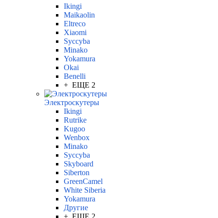
Ikingi
Maikaolin
Eltreco
Xiaomi
Syccyba
Minako
Yokamura
Okai
Benelli
+ ЕЩЕ 2
Электроскутеры
Ikingi
Rutrike
Kugoo
Wenbox
Minako
Syccyba
Skyboard
Siberton
GreenCamel
White Siberia
Yokamura
Другие
+ ЕЩЕ 2