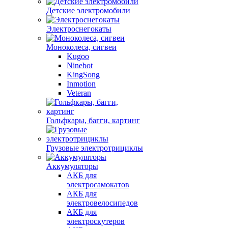
Детские электромобили
Электроснегокаты
Моноколеса, сигвеи
Kugoo
Ninebot
KingSong
Inmotion
Veteran
Гольфкары, багги, картинг
Грузовые электротрициклы
Аккумуляторы
АКБ для
электросамокатов
АКБ для
электровелосипедов
АКБ для
электроскутеров