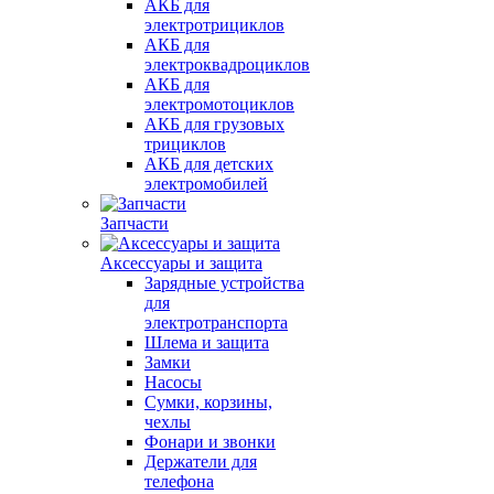
АКБ для
электротрициклов
АКБ для
электроквадроциклов
АКБ для
электромотоциклов
АКБ для грузовых
трициклов
АКБ для детских
электромобилей
Запчасти
Аксессуары и защита
Зарядные устройства
для
электротранспорта
Шлема и защита
Замки
Насосы
Сумки, корзины,
чехлы
Фонари и звонки
Держатели для
телефона