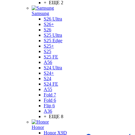
+ ЕЩЕ 2
Samsung
S26 Ultra
S26+
S26
S25 Ultra
S25 Edge
S25+
S25
S25 FE
A56
S24 Ultra
S24+
S24
S24 FE
A55
Fold 7
Fold 6
Flip 6
A36
+ ЕЩЕ 8
Honor
Honor X9D