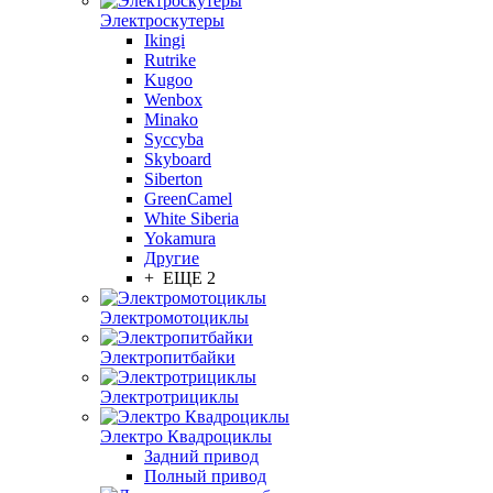
Электроскутеры
Ikingi
Rutrike
Kugoo
Wenbox
Minako
Syccyba
Skyboard
Siberton
GreenCamel
White Siberia
Yokamura
Другие
+ ЕЩЕ 2
Электромотоциклы
Электропитбайки
Электротрициклы
Электро Квадроциклы
Задний привод
Полный привод