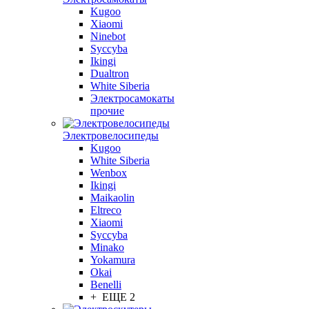
Kugoo
Xiaomi
Ninebot
Syccyba
Ikingi
Dualtron
White Siberia
Электросамокаты
прочие
Электровелосипеды
Kugoo
White Siberia
Wenbox
Ikingi
Maikaolin
Eltreco
Xiaomi
Syccyba
Minako
Yokamura
Okai
Benelli
+ ЕЩЕ 2