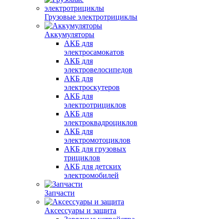
Грузовые электротрициклы
Аккумуляторы
АКБ для
электросамокатов
АКБ для
электровелосипедов
АКБ для
электроскутеров
АКБ для
электротрициклов
АКБ для
электроквадроциклов
АКБ для
электромотоциклов
АКБ для грузовых
трициклов
АКБ для детских
электромобилей
Запчасти
Аксессуары и защита