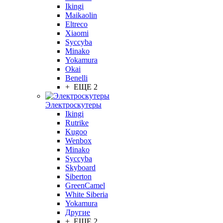
Ikingi
Maikaolin
Eltreco
Xiaomi
Syccyba
Minako
Yokamura
Okai
Benelli
+ ЕЩЕ 2
Электроскутеры
Ikingi
Rutrike
Kugoo
Wenbox
Minako
Syccyba
Skyboard
Siberton
GreenCamel
White Siberia
Yokamura
Другие
+ ЕЩЕ 2