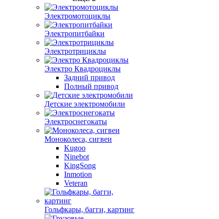
Электромотоциклы
Электропитбайки
Электротрициклы
Электро Квадроциклы
Задний привод
Полный привод
Детские электромобили
Электроснегокаты
Моноколеса, сигвеи
Kugoo
Ninebot
KingSong
Inmotion
Veteran
Гольфкары, багги, картинг