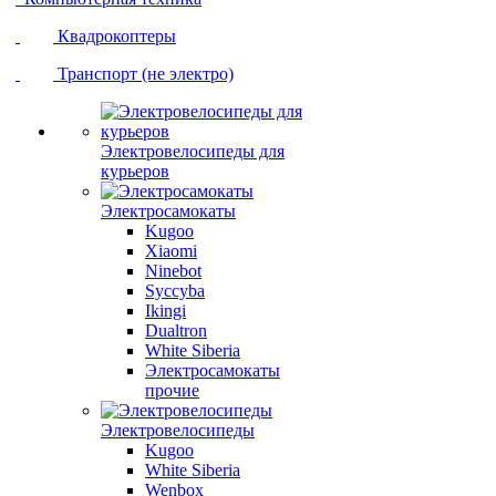
Квадрокоптеры
Транспорт (не электро)
Электровелосипеды для
курьеров
Электросамокаты
Kugoo
Xiaomi
Ninebot
Syccyba
Ikingi
Dualtron
White Siberia
Электросамокаты
прочие
Электровелосипеды
Kugoo
White Siberia
Wenbox