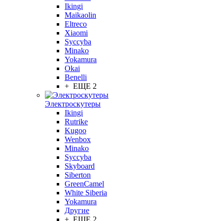
Ikingi
Maikaolin
Eltreco
Xiaomi
Syccyba
Minako
Yokamura
Okai
Benelli
+ ЕЩЕ 2
Электроскутеры
Ikingi
Rutrike
Kugoo
Wenbox
Minako
Syccyba
Skyboard
Siberton
GreenCamel
White Siberia
Yokamura
Другие
+ ЕЩЕ 2