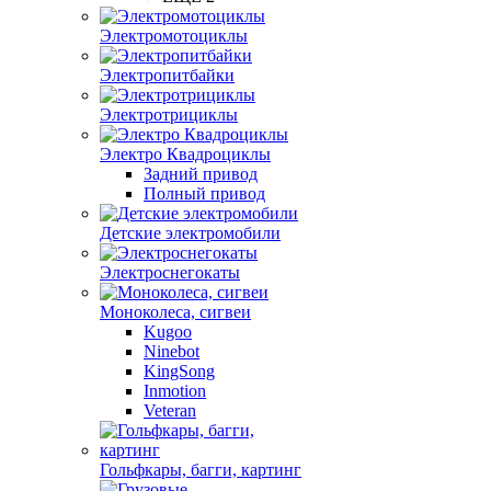
Электромотоциклы
Электропитбайки
Электротрициклы
Электро Квадроциклы
Задний привод
Полный привод
Детские электромобили
Электроснегокаты
Моноколеса, сигвеи
Kugoo
Ninebot
KingSong
Inmotion
Veteran
Гольфкары, багги, картинг