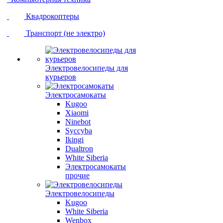
Квадрокоптеры
Транспорт (не электро)
Электровелосипеды для
курьеров
Электросамокаты
Kugoo
Xiaomi
Ninebot
Syccyba
Ikingi
Dualtron
White Siberia
Электросамокаты
прочие
Электровелосипеды
Kugoo
White Siberia
Wenbox