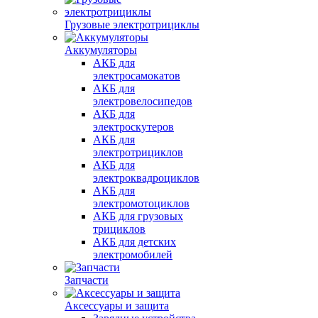
Грузовые электротрициклы
Аккумуляторы
АКБ для
электросамокатов
АКБ для
электровелосипедов
АКБ для
электроскутеров
АКБ для
электротрициклов
АКБ для
электроквадроциклов
АКБ для
электромотоциклов
АКБ для грузовых
трициклов
АКБ для детских
электромобилей
Запчасти
Аксессуары и защита