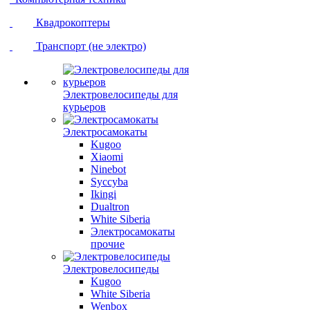
Квадрокоптеры
Транспорт (не электро)
Электровелосипеды для
курьеров
Электросамокаты
Kugoo
Xiaomi
Ninebot
Syccyba
Ikingi
Dualtron
White Siberia
Электросамокаты
прочие
Электровелосипеды
Kugoo
White Siberia
Wenbox