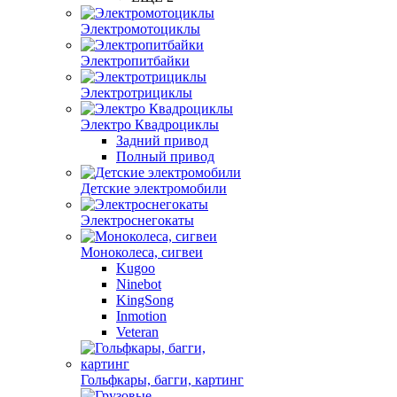
Электромотоциклы
Электропитбайки
Электротрициклы
Электро Квадроциклы
Задний привод
Полный привод
Детские электромобили
Электроснегокаты
Моноколеса, сигвеи
Kugoo
Ninebot
KingSong
Inmotion
Veteran
Гольфкары, багги, картинг