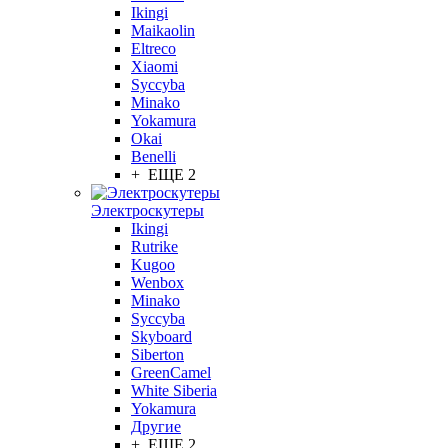
Ikingi
Maikaolin
Eltreco
Xiaomi
Syccyba
Minako
Yokamura
Okai
Benelli
+ ЕЩЕ 2
Электроскутеры
Ikingi
Rutrike
Kugoo
Wenbox
Minako
Syccyba
Skyboard
Siberton
GreenCamel
White Siberia
Yokamura
Другие
+ ЕЩЕ 2