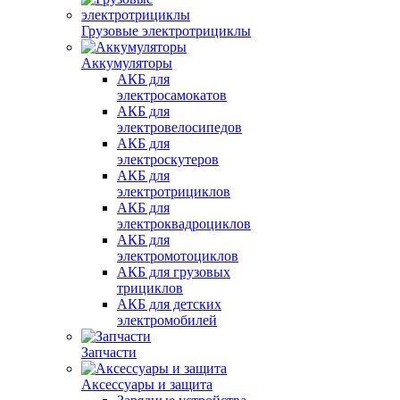
Грузовые электротрициклы
Аккумуляторы
АКБ для
электросамокатов
АКБ для
электровелосипедов
АКБ для
электроскутеров
АКБ для
электротрициклов
АКБ для
электроквадроциклов
АКБ для
электромотоциклов
АКБ для грузовых
трициклов
АКБ для детских
электромобилей
Запчасти
Аксессуары и защита