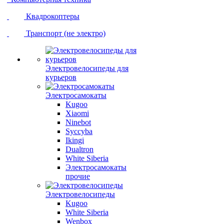
Квадрокоптеры
Транспорт (не электро)
Электровелосипеды для
курьеров
Электросамокаты
Kugoo
Xiaomi
Ninebot
Syccyba
Ikingi
Dualtron
White Siberia
Электросамокаты
прочие
Электровелосипеды
Kugoo
White Siberia
Wenbox