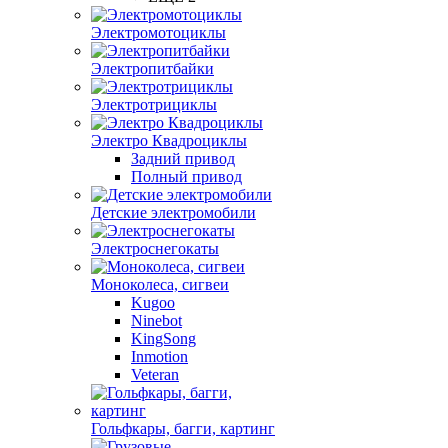
Электромотоциклы
Электропитбайки
Электротрициклы
Электро Квадроциклы
Задний привод
Полный привод
Детские электромобили
Электроснегокаты
Моноколеса, сигвеи
Kugoo
Ninebot
KingSong
Inmotion
Veteran
Гольфкары, багги, картинг