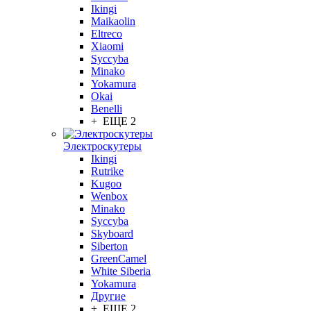
Ikingi
Maikaolin
Eltreco
Xiaomi
Syccyba
Minako
Yokamura
Okai
Benelli
+ ЕЩЕ 2
Электроскутеры
Ikingi
Rutrike
Kugoo
Wenbox
Minako
Syccyba
Skyboard
Siberton
GreenCamel
White Siberia
Yokamura
Другие
+ ЕЩЕ 2