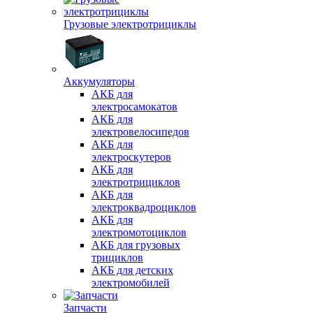
Грузовые электротрициклы
Аккумуляторы
АКБ для
электросамокатов
АКБ для
электровелосипедов
АКБ для
электроскутеров
АКБ для
электротрициклов
АКБ для
электроквадроциклов
АКБ для
электромотоциклов
АКБ для грузовых
трициклов
АКБ для детских
электромобилей
Запчасти