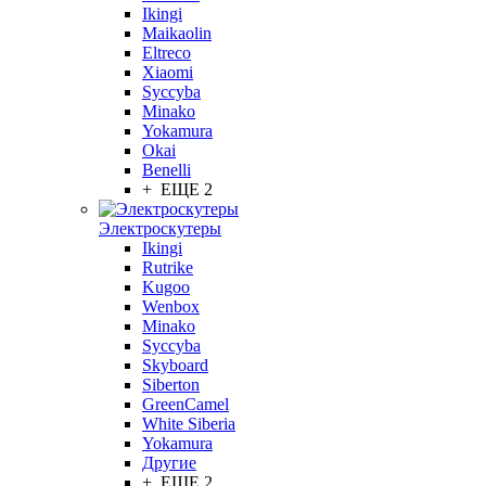
Ikingi
Maikaolin
Eltreco
Xiaomi
Syccyba
Minako
Yokamura
Okai
Benelli
+ ЕЩЕ 2
Электроскутеры
Ikingi
Rutrike
Kugoo
Wenbox
Minako
Syccyba
Skyboard
Siberton
GreenCamel
White Siberia
Yokamura
Другие
+ ЕЩЕ 2