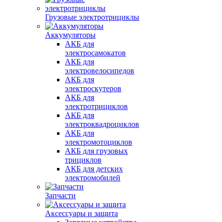
Грузовые электротрициклы
Аккумуляторы
АКБ для
электросамокатов
АКБ для
электровелосипедов
АКБ для
электроскутеров
АКБ для
электротрициклов
АКБ для
электроквадроциклов
АКБ для
электромотоциклов
АКБ для грузовых
трициклов
АКБ для детских
электромобилей
Запчасти
Аксессуары и защита