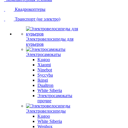
Квадрокоптеры
Транспорт (не электро)
Электровелосипеды для
курьеров
Электросамокаты
Kugoo
Xiaomi
Ninebot
Syccyba
Ikingi
Dualtron
White Siberia
Электросамокаты
прочие
Электровелосипеды
Kugoo
White Siberia
Wenbox