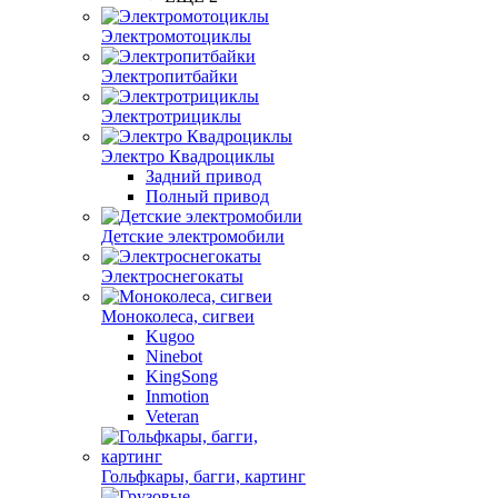
Электромотоциклы
Электропитбайки
Электротрициклы
Электро Квадроциклы
Задний привод
Полный привод
Детские электромобили
Электроснегокаты
Моноколеса, сигвеи
Kugoo
Ninebot
KingSong
Inmotion
Veteran
Гольфкары, багги, картинг