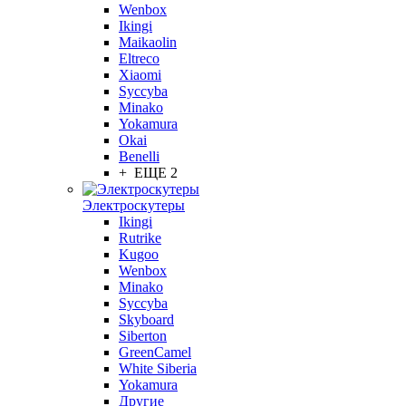
Wenbox
Ikingi
Maikaolin
Eltreco
Xiaomi
Syccyba
Minako
Yokamura
Okai
Benelli
+ ЕЩЕ 2
Электроскутеры
Ikingi
Rutrike
Kugoo
Wenbox
Minako
Syccyba
Skyboard
Siberton
GreenCamel
White Siberia
Yokamura
Другие