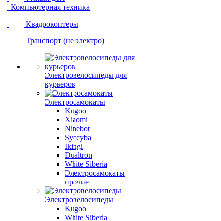
Компьютерная техника
Квадрокоптеры
Транспорт (не электро)
Электровелосипеды для
курьеров
Электросамокаты
Kugoo
Xiaomi
Ninebot
Syccyba
Ikingi
Dualtron
White Siberia
Электросамокаты
прочие
Электровелосипеды
Kugoo
White Siberia