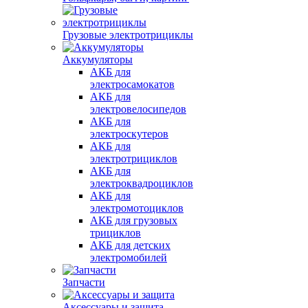
Грузовые электротрициклы
Аккумуляторы
АКБ для
электросамокатов
АКБ для
электровелосипедов
АКБ для
электроскутеров
АКБ для
электротрициклов
АКБ для
электроквадроциклов
АКБ для
электромотоциклов
АКБ для грузовых
трициклов
АКБ для детских
электромобилей
Запчасти
Аксессуары и защита