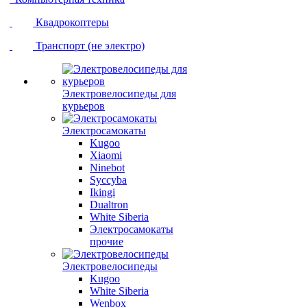
Квадрокоптеры
Транспорт (не электро)
Электровелосипеды для
курьеров
Электросамокаты
Kugoo
Xiaomi
Ninebot
Syccyba
Ikingi
Dualtron
White Siberia
Электросамокаты
прочие
Электровелосипеды
Kugoo
White Siberia
Wenbox