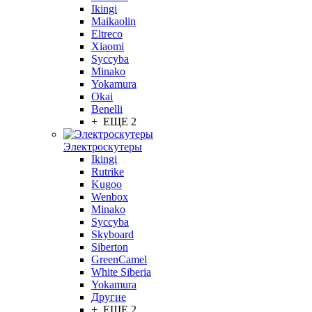
Ikingi
Maikaolin
Eltreco
Xiaomi
Syccyba
Minako
Yokamura
Okai
Benelli
+ ЕЩЕ 2
Электроскутеры
Ikingi
Rutrike
Kugoo
Wenbox
Minako
Syccyba
Skyboard
Siberton
GreenCamel
White Siberia
Yokamura
Другие
+ ЕЩЕ 2