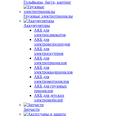
Гольфкары, багги, картинг
Грузовые электротрициклы
Аккумуляторы
АКБ для
электросамокатов
АКБ для
электровелосипедов
АКБ для
электроскутеров
АКБ для
электротрициклов
АКБ для
электроквадроциклов
АКБ для
электромотоциклов
АКБ для грузовых
трициклов
АКБ для детских
электромобилей
Запчасти