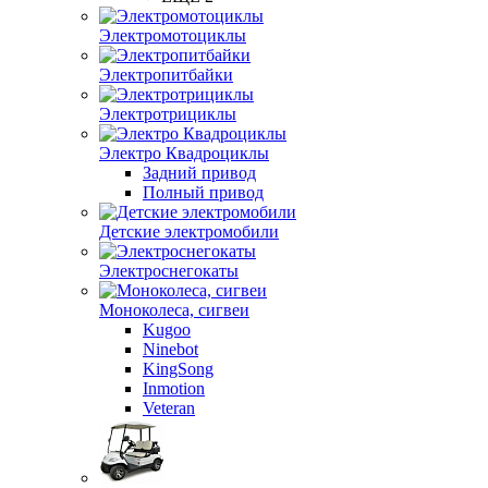
Электромотоциклы
Электропитбайки
Электротрициклы
Электро Квадроциклы
Задний привод
Полный привод
Детские электромобили
Электроснегокаты
Моноколеса, сигвеи
Kugoo
Ninebot
KingSong
Inmotion
Veteran