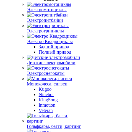
Электромотоциклы
Электропитбайки
Электротрициклы
Электро Квадроциклы
Задний привод
Полный привод
Детские электромобили
Электроснегокаты
Моноколеса, сигвеи
Kugoo
Ninebot
KingSong
Inmotion
Veteran
Гольфкары, багги, картинг