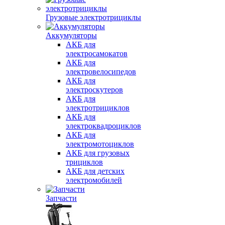
Грузовые электротрициклы
Аккумуляторы
АКБ для
электросамокатов
АКБ для
электровелосипедов
АКБ для
электроскутеров
АКБ для
электротрициклов
АКБ для
электроквадроциклов
АКБ для
электромотоциклов
АКБ для грузовых
трициклов
АКБ для детских
электромобилей
Запчасти