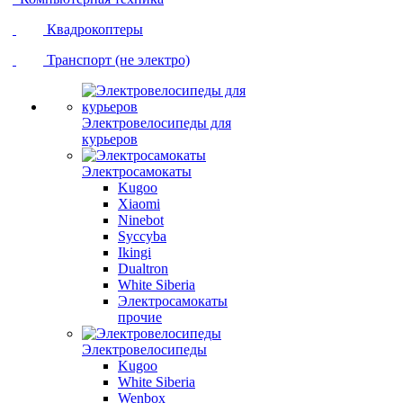
Квадрокоптеры
Транспорт (не электро)
Электровелосипеды для
курьеров
Электросамокаты
Kugoo
Xiaomi
Ninebot
Syccyba
Ikingi
Dualtron
White Siberia
Электросамокаты
прочие
Электровелосипеды
Kugoo
White Siberia
Wenbox