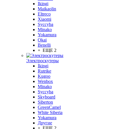
Ikingi
Maikaolin
Eltreco
Xiaomi
Syccyba
Minako
Yokamura
Okai
Benelli
+ ЕЩЕ 2
Электроскутеры
Ikingi
Rutrike
Kugoo
Wenbox
Minako
Syccyba
Skyboard
Siberton
GreenCamel
White Siberia
Yokamura
Другие
+ ЕЩЕ 2