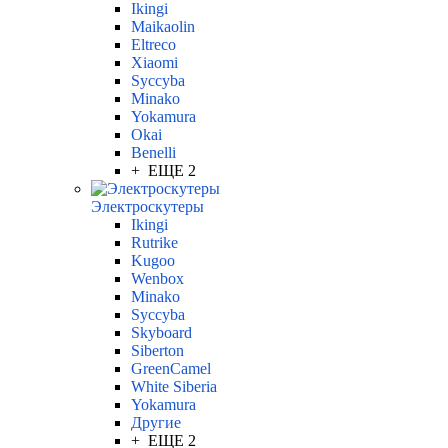
Ikingi
Maikaolin
Eltreco
Xiaomi
Syccyba
Minako
Yokamura
Okai
Benelli
+ ЕЩЕ 2
Электроскутеры
Ikingi
Rutrike
Kugoo
Wenbox
Minako
Syccyba
Skyboard
Siberton
GreenCamel
White Siberia
Yokamura
Другие
+ ЕЩЕ 2