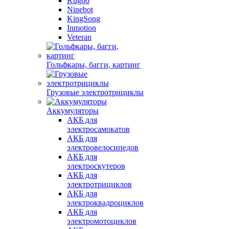
Kugoo
Ninebot
KingSong
Inmotion
Veteran
Гольфкары, багги, картинг
Грузовые электротрициклы
Аккумуляторы
АКБ для
электросамокатов
АКБ для
электровелосипедов
АКБ для
электроскутеров
АКБ для
электротрициклов
АКБ для
электроквадроциклов
АКБ для
электромотоциклов