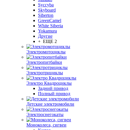
Syccyba
Skyboard
Siberton
GreenCamel
White Siberia
Yokamura
Другие
+ ЕЩЕ 2
Электромотоциклы
Электропитбайки
Электротрициклы
Электро Квадроциклы
Задний привод
Полный привод
Детские электромобили
Электроснегокаты
Моноколеса, сигвеи