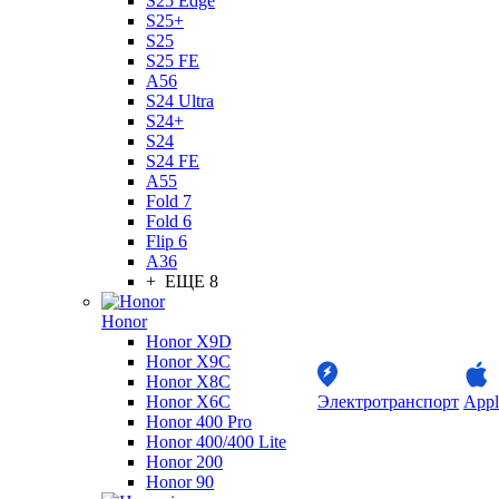
S25 Edge
S25+
S25
S25 FE
A56
S24 Ultra
S24+
S24
S24 FE
A55
Fold 7
Fold 6
Flip 6
A36
+ ЕЩЕ 8
Honor
Honor X9D
Honor X9C
Honor X8C
Honor X6C
Электротранспорт
Appl
Honor 400 Pro
Honor 400/400 Lite
Honor 200
Honor 90