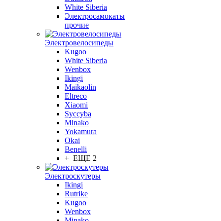
White Siberia
Электросамокаты
прочие
Электровелосипеды
Kugoo
White Siberia
Wenbox
Ikingi
Maikaolin
Eltreco
Xiaomi
Syccyba
Minako
Yokamura
Okai
Benelli
+ ЕЩЕ 2
Электроскутеры
Ikingi
Rutrike
Kugoo
Wenbox
Minako