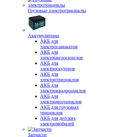
Грузовые электротрициклы
Аккумуляторы
АКБ для
электросамокатов
АКБ для
электровелосипедов
АКБ для
электроскутеров
АКБ для
электротрициклов
АКБ для
электроквадроциклов
АКБ для
электромотоциклов
АКБ для грузовых
трициклов
АКБ для детских
электромобилей
Запчасти