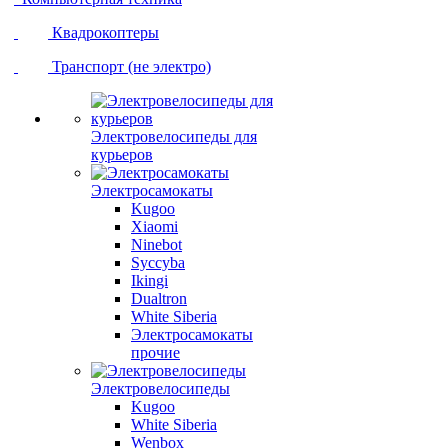
Квадрокоптеры
Транспорт (не электро)
Электровелосипеды для
курьеров
Электросамокаты
Kugoo
Xiaomi
Ninebot
Syccyba
Ikingi
Dualtron
White Siberia
Электросамокаты
прочие
Электровелосипеды
Kugoo
White Siberia
Wenbox