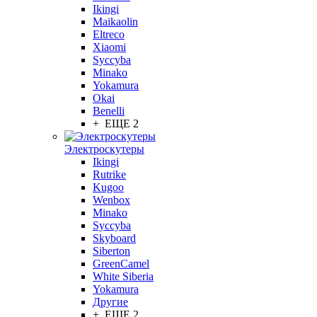
Ikingi
Maikaolin
Eltreco
Xiaomi
Syccyba
Minako
Yokamura
Okai
Benelli
+ ЕЩЕ 2
Электроскутеры
Ikingi
Rutrike
Kugoo
Wenbox
Minako
Syccyba
Skyboard
Siberton
GreenCamel
White Siberia
Yokamura
Другие
+ ЕЩЕ 2