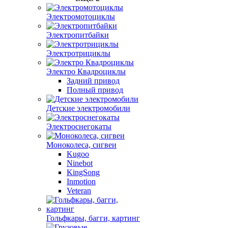
Электромотоциклы
Электропитбайки
Электротрициклы
Электро Квадроциклы
Задний привод
Полный привод
Детские электромобили
Электроснегокаты
Моноколеса, сигвеи
Kugoo
Ninebot
KingSong
Inmotion
Veteran
Гольфкары, багги, картинг