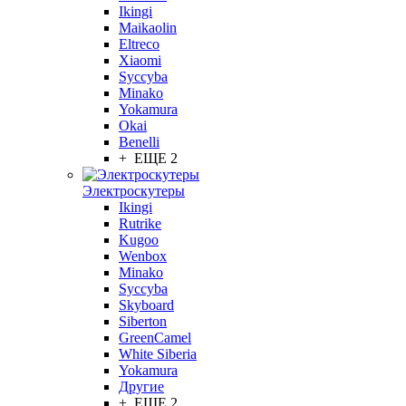
Ikingi
Maikaolin
Eltreco
Xiaomi
Syccyba
Minako
Yokamura
Okai
Benelli
+ ЕЩЕ 2
Электроскутеры
Ikingi
Rutrike
Kugoo
Wenbox
Minako
Syccyba
Skyboard
Siberton
GreenCamel
White Siberia
Yokamura
Другие
+ ЕЩЕ 2