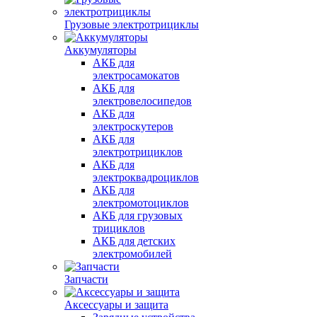
Грузовые электротрициклы
Аккумуляторы
АКБ для
электросамокатов
АКБ для
электровелосипедов
АКБ для
электроскутеров
АКБ для
электротрициклов
АКБ для
электроквадроциклов
АКБ для
электромотоциклов
АКБ для грузовых
трициклов
АКБ для детских
электромобилей
Запчасти
Аксессуары и защита