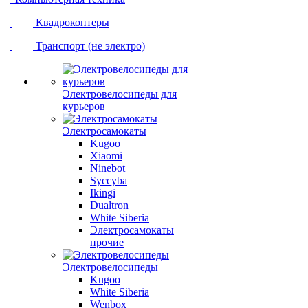
Квадрокоптеры
Транспорт (не электро)
Электровелосипеды для
курьеров
Электросамокаты
Kugoo
Xiaomi
Ninebot
Syccyba
Ikingi
Dualtron
White Siberia
Электросамокаты
прочие
Электровелосипеды
Kugoo
White Siberia
Wenbox