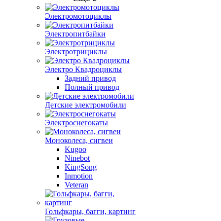
Электромотоциклы
Электропитбайки
Электротрициклы
Электро Квадроциклы
Задний привод
Полный привод
Детские электромобили
Электроснегокаты
Моноколеса, сигвеи
Kugoo
Ninebot
KingSong
Inmotion
Veteran
Гольфкары, багги, картинг