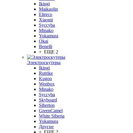
Ikingi
Maikaolin
Eltreco
Xiaomi
Syccyba
Minako
Yokamura
Okai
Benelli
+ ЕЩЕ 2
Электроскутеры
Ikingi
Rutrike
Kugoo
Wenbox
Minako
Syccyba
Skyboard
Siberton
GreenCamel
White Siberia
Yokamura
Другие
+ ЕЩЕ 2