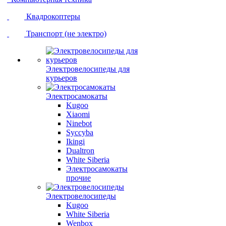
Квадрокоптеры
Транспорт (не электро)
Электровелосипеды для
курьеров
Электросамокаты
Kugoo
Xiaomi
Ninebot
Syccyba
Ikingi
Dualtron
White Siberia
Электросамокаты
прочие
Электровелосипеды
Kugoo
White Siberia
Wenbox