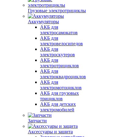
Грузовые электротрициклы
Аккумуляторы
АКБ для
электросамокатов
АКБ для
электровелосипедов
АКБ для
электроскутеров
АКБ для
электротрициклов
АКБ для
электроквадроциклов
АКБ для
электромотоциклов
АКБ для грузовых
трициклов
АКБ для детских
электромобилей
Запчасти
Аксессуары и защита