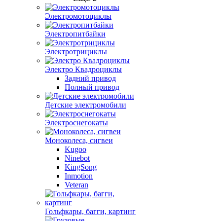
Электромотоциклы
Электропитбайки
Электротрициклы
Электро Квадроциклы
Задний привод
Полный привод
Детские электромобили
Электроснегокаты
Моноколеса, сигвеи
Kugoo
Ninebot
KingSong
Inmotion
Veteran
Гольфкары, багги, картинг