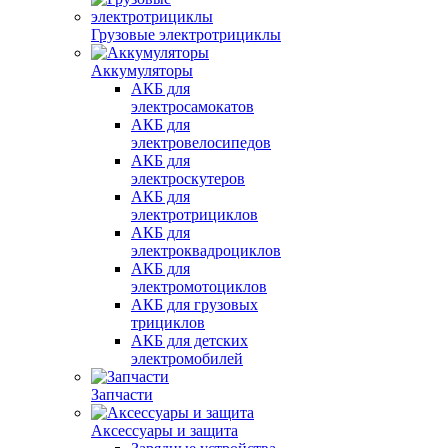
Грузовые электротрициклы
Аккумуляторы
АКБ для
электросамокатов
АКБ для
электровелосипедов
АКБ для
электроскутеров
АКБ для
электротрициклов
АКБ для
электроквадроциклов
АКБ для
электромотоциклов
АКБ для грузовых
трициклов
АКБ для детских
электромобилей
Запчасти
Аксессуары и защита