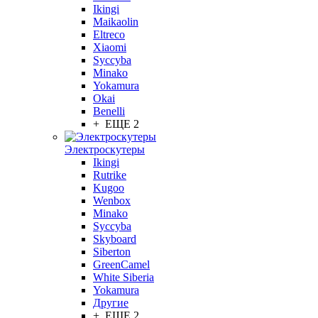
Ikingi
Maikaolin
Eltreco
Xiaomi
Syccyba
Minako
Yokamura
Okai
Benelli
+ ЕЩЕ 2
Электроскутеры
Ikingi
Rutrike
Kugoo
Wenbox
Minako
Syccyba
Skyboard
Siberton
GreenCamel
White Siberia
Yokamura
Другие
+ ЕЩЕ 2