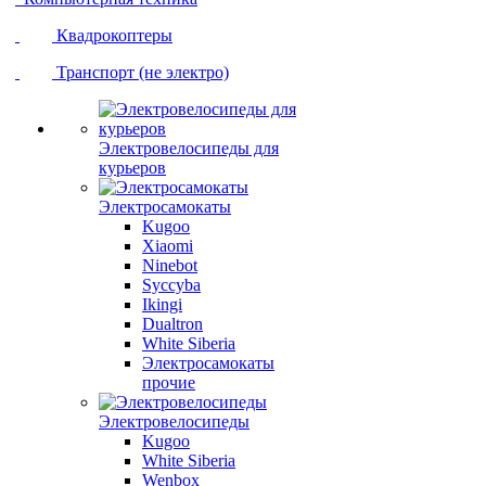
Квадрокоптеры
Транспорт (не электро)
Электровелосипеды для
курьеров
Электросамокаты
Kugoo
Xiaomi
Ninebot
Syccyba
Ikingi
Dualtron
White Siberia
Электросамокаты
прочие
Электровелосипеды
Kugoo
White Siberia
Wenbox