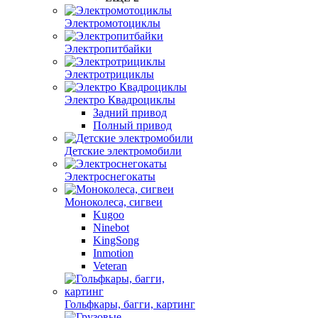
Электромотоциклы
Электропитбайки
Электротрициклы
Электро Квадроциклы
Задний привод
Полный привод
Детские электромобили
Электроснегокаты
Моноколеса, сигвеи
Kugoo
Ninebot
KingSong
Inmotion
Veteran
Гольфкары, багги, картинг