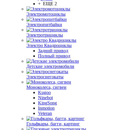
+ ЕЩЕ 2
Электромотоциклы
Электропитбайки
Электротрициклы
Электро Квадроциклы
Задний привод
Полный привод
Детские электромобили
Электроснегокаты
Моноколеса, сигвеи
Kugoo
Ninebot
KingSong
Inmotion
Veteran
Гольфкары, багги, картинг