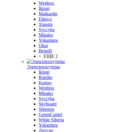
Wenbox
Ikingi
Maikaolin
Eltreco
Xiaomi
Syccyba
Minako
Yokamura
Okai
Benelli
+ ЕЩЕ 2
Электроскутеры
Ikingi
Rutrike
Kugoo
Wenbox
Minako
Syccyba
Skyboard
Siberton
GreenCamel
White Siberia
Yokamura
Другие