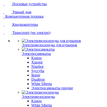
Носимые устройства
Умный дом
Компьютерная техника
Квадрокоптеры
Транспорт (не электро)
Электровелосипеды для курьеров
Электросамокаты
Kugoo
Xiaomi
Ninebot
Syccyba
Ikingi
Dualtron
White Siberia
Электросамокаты прочие
Электровелосипеды
Kugoo
White Siberia