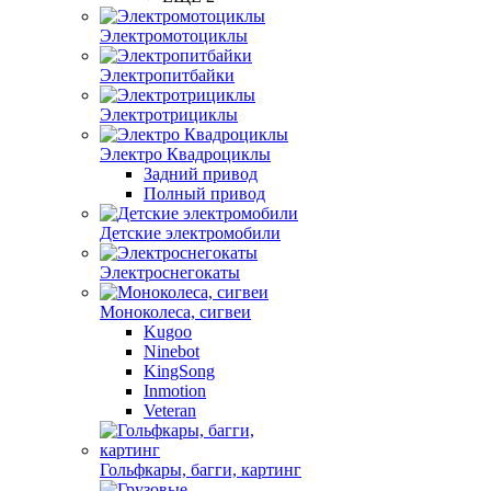
Электромотоциклы
Электропитбайки
Электротрициклы
Электро Квадроциклы
Задний привод
Полный привод
Детские электромобили
Электроснегокаты
Моноколеса, сигвеи
Kugoo
Ninebot
KingSong
Inmotion
Veteran
Гольфкары, багги, картинг