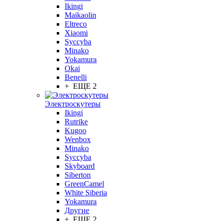
Ikingi
Maikaolin
Eltreco
Xiaomi
Syccyba
Minako
Yokamura
Okai
Benelli
+ ЕЩЕ 2
Электроскутеры
Ikingi
Rutrike
Kugoo
Wenbox
Minako
Syccyba
Skyboard
Siberton
GreenCamel
White Siberia
Yokamura
Другие
+ ЕЩЕ 2