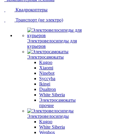
Квадрокоптеры
Транспорт (не электро)
Электровелосипеды для
курьеров
Электросамокаты
Kugoo
Xiaomi
Ninebot
Syccyba
Ikingi
Dualtron
White Siberia
Электросамокаты
прочие
Электровелосипеды
Kugoo
White Siberia
Wenbox