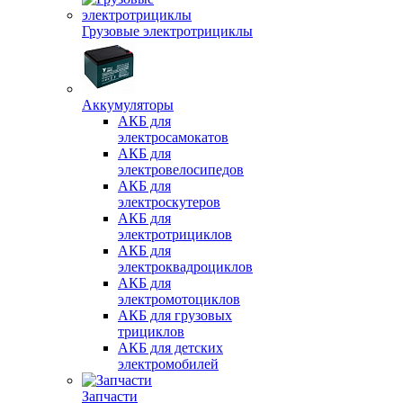
Грузовые электротрициклы
Аккумуляторы
АКБ для
электросамокатов
АКБ для
электровелосипедов
АКБ для
электроскутеров
АКБ для
электротрициклов
АКБ для
электроквадроциклов
АКБ для
электромотоциклов
АКБ для грузовых
трициклов
АКБ для детских
электромобилей
Запчасти